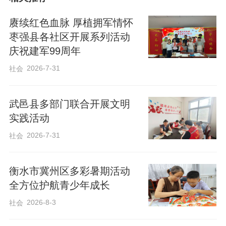
赓续红色血脉 厚植拥军情怀
活动聚焦“大主题、小切口”的原则，没有宏
枣强县各社区开展系列活动
大的理论说教，只有来自社区居民自己的
庆祝建军99周年
真实讲述。社区退休党员白月娥分享了自
2026-7-31
社会
己从事家庭教育活动以来的深切感受，以
及在工作和生活中遇到困难该如何化解、
武邑县多部门联合开展文明
调整心态积极面对；还有社区居民陈春梅
实践活动
以自己的切身经历分享了自己如何与学习
2026-7-31
社会
中遇到困难的女儿交心，帮助其走出困
境。这些故事就发生在大家身边，语言朴
衡水市冀州区多彩暑期活动
实，情感真挚，引发了在场居民的强烈共
全方位护航青少年成长
鸣。
2026-8-3
社会