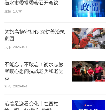
衡水市委常委会召开会议
政情
1天前
党旗高扬守初心 深耕善治筑
家园
2026-8-1
天下
不能忘，不敢忘！衡水志愿
活动场地就设在小区凉亭，形式轻松活
者暖心慰问抗战老兵和老党
泼，吸引了许多居民驻足聆听。大家围坐
员
在一起，像拉家常一样交流感受，在故事
2026-8-4
社会
中感受平凡人的不凡坚守，体会文明新风
的悄然浸润。这种“群众讲、群众听、群众
沿着足迹看变化丨在西柏
学”的方式，真正让宣传教育接了地气、入