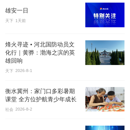
雄安一日
天下
1天前
烽火寻迹 • 河北国防动员文
化行｜黄骅：渤海之滨的英
雄回响
2026-8-1
天下
衡水冀州：家门口多彩暑期
课堂 全方位护航青少年成长
2026-8-2
社会