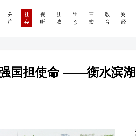
关
社
视
县
生
三
教
财
注
会
听
域
态
农
育
经
世强国担使命 ——衡水滨