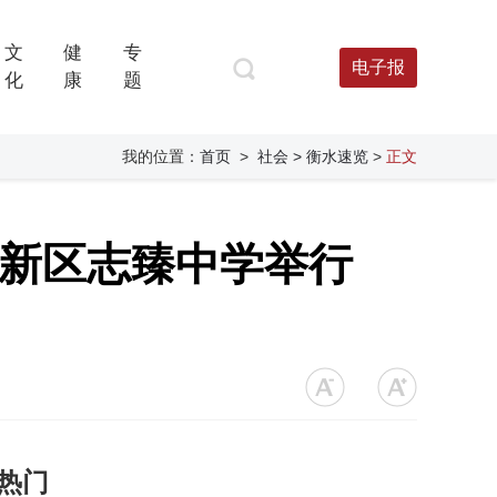
文
健
专
电子报
化
康
题
我的位置：
首页
>
社会
> 衡水速览
>
正文
湖新区志臻中学举行
热门