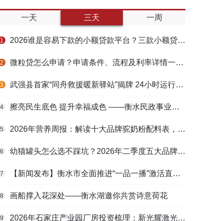
一天
三天
一周
2026谁是容易下款的小额贷款平台？三款小额贷款产品全面对比
1
微粒贷怎么申请？申请条件、流程及利率详情一文看懂
2
武强县首家“同舟救援暖新驿站”揭牌 24小时运行守护户外劳动者
3
擦亮民生底色 提升幸福成色 ——衡水民政事业高质量发展综述
4
2026年营养周报：解读十大品牌驼奶粉配料表，识别纯驼乳与益生元
5
幼猫罐头怎么选不踩坑？2026年二季度五大品牌肠胃适配营养安全
6
【新闻发布】衡水市全面推进“一品一播”激活直播电商发展新动能
7
画船撑入花深处——衡水湖邀你共赏诗意荷花
8
2026年石家庄产业园厂房投资梳理：新光耀激光科技谷等项目盘点
9