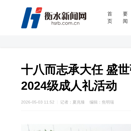
首
要
页
闻
十八而志承大任 盛
2024级成人礼活动
2026-05-03 11:52
记者：夏兆臻 编辑：焦明瑞