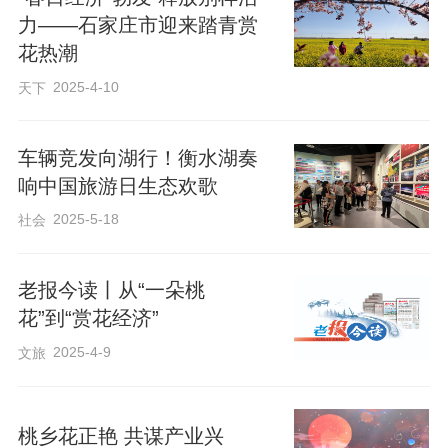
力——石家庄市迎来踏青赏
色农家院错落有致。近年来，花厂峪村充
花热潮
分发挥资源优势，将自然风光与历史文
2025-4-10
天下
化、民俗风情完美融合，推出“游红色景
点、品乡村美食、听革命故事、赏山水风
车辆竞发向湖行！衡水湖奏
光”一站式体验，吸引众多游客前来观光打
响中国旅游日生态欢歌
卡、休闲体验。游客走进抗日纪念馆，聆
2025-5-18
社会
听英雄事迹；漫步村史馆，回望老区发展
变迁；穿梭山间步道，欣赏乡村美景；驻
老报今读丨从“一朵桃
足农家院落，品味地道美食，沉浸式感受
花”到“赏花经济”
革命老区的独特魅力。
2025-4-9
文旅
来源：秦皇岛新闻网
桃乡花正艳 共谋产业兴