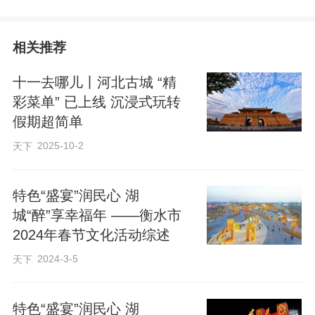
鸣介绍，今年以来，该村加快推进红色基
因传承与乡村旅游融合发展，让游客在追
相关推荐
寻红色足迹的同时，感受老区新变化、体
验乡村烟火气，更让老区群众靠着这份“红
十一去哪儿丨河北古城 “精
色家底”吃上“旅游饭”。
彩菜单” 已上线 沉浸式玩转
假期超简单
为切实提升旅游服务品质，花厂峪村“两
2025-10-2
天下
委”提前部署，精心组织开展讲解员专项培
训，广泛发动村干部、志愿者参与其中。
特色“盛宴”润民心 湖
城“醉”享幸福年 ——衡水市
培训涵盖红色历史讲解技巧、服务礼仪规
2024年春节文化活动综述
范、应急处置流程等内容，通过系统业务
2024-3-5
天下
授课与实景实操演练，着力提升讲解队伍
的专业素养和服务能力。目前，一支专业
特色“盛宴”润民心 湖
过硬、热情周到的讲解队伍已全员上岗，