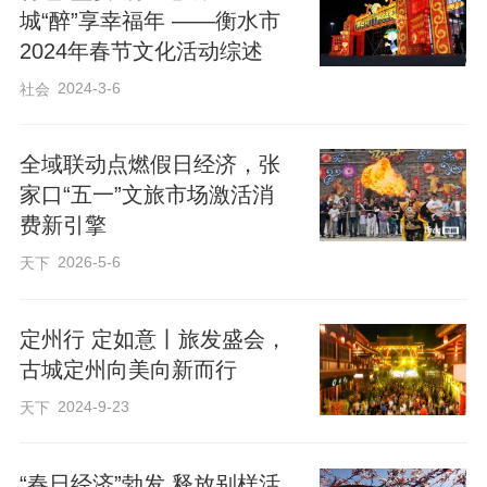
城“醉”享幸福年 ——衡水市
全方位满足游客参观需求。
2024年春节文化活动综述
2024-3-6
社会
在接待管理方面，该村立足游客需求，创
新推出委派接待制度。村里安排专人对接
全域联动点燃假日经济，张
组团游客，根据游客的参观路线、停留时
家口“五一”文旅市场激活消
长等需求，统筹调配村内农家院资源，实
费新引擎
现“游客有去处、农户有增收”。据了解，花
2026-5-6
天下
厂峪村现有20多家农家院，主打桲椤叶
饼、板栗炖鸡等本地特色美食，“五一”假期
定州行 定如意丨旅发盛会，
前，不少农家院已陆续接到订单。
古城定州向美向新而行
2024-9-23
天下
春日的花厂峪村，山青水碧、峰峦叠嶂，
古长城蜿蜒山间，红色场馆庄严肃穆，特
“春日经济”勃发 释放别样活