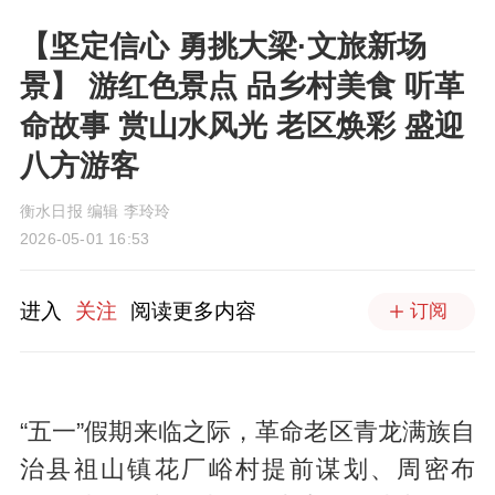
【坚定信心 勇挑大梁·文旅新场
景】 游红色景点 品乡村美食 听革
命故事 赏山水风光 老区焕彩 盛迎
八方游客
衡水日报 编辑 李玲玲
2026-05-01 16:53
进入
关注
阅读更多内容
订阅
“五一”假期来临之际，革命老区青龙满族自
治县祖山镇花厂峪村提前谋划、周密布