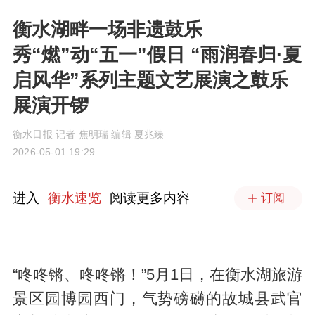
衡水湖畔一场非遗鼓乐
秀“燃”动“五一”假日 “雨润春归·夏
启风华”系列主题文艺展演之鼓乐
展演开锣
衡水日报 记者 焦明瑞 编辑 夏兆臻
2026-05-01 19:29
进入
衡水速览
阅读更多内容
订阅
“咚咚锵、咚咚锵！”5月1日，在衡水湖旅游
景区园博园西门，气势磅礴的故城县武官