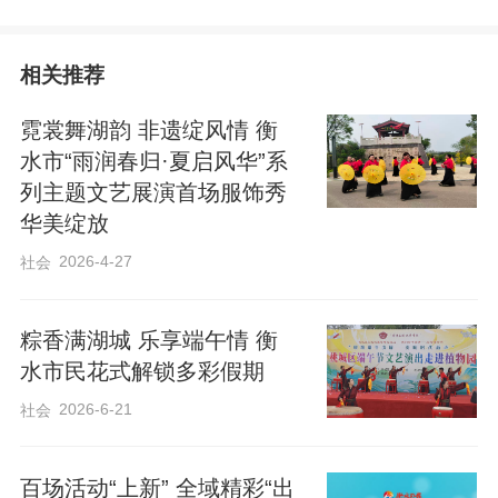
相关推荐
霓裳舞湖韵 非遗绽风情 衡
水市“雨润春归·夏启风华”系
列主题文艺展演首场服饰秀
华美绽放
2026-4-27
社会
这场以“鼓韵”为主题的视听盛宴，是“雨润
粽香满湖城 乐享端午情 衡
春归·夏启风华”系列主题文艺展演的第二
水市民花式解锁多彩假期
场，继首场完美融合非遗与国潮的服饰秀
2026-6-21
社会
之后，将“五一”假期的文旅热情持续推向高
潮。
百场活动“上新” 全域精彩“出