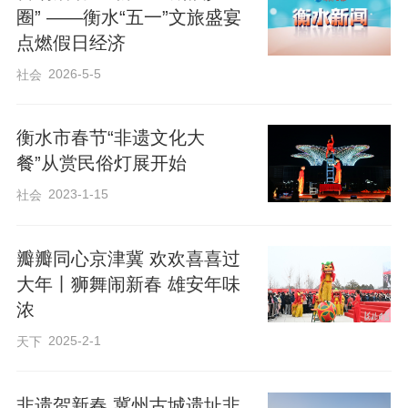
圈” ——衡水“五一”文旅盛宴
点燃假日经济
鼓乐喧天燃爆节日浓厚氛围，沉浸演绎扮
2026-5-5
社会
靓文旅融合新场景。五月的衡水园博园，
湖光潋滟、绿树成荫，亭台楼榭、生机盎
衡水市春节“非遗文化大
然，各展区各点位的鼓乐展演铿锵有力、
餐”从赏民俗灯展开始
节奏明快，为假日景区增添了一份别样的
2023-1-15
社会
生机与活力。
瓣瓣同心京津冀 欢欢喜喜过
不同于以往的“台上演、台下看”，这次展演
大年丨狮舞闹新春 雄安年味
打破了舞台的界限。在市群艺馆讲解员的
浓
引领下，游客们游走在各县市区展园，沉
2025-2-1
天下
浸式体验《鼓韵桃城》《欢庆锣鼓》《锣
鼓串烧》等地域特色浓郁的鼓乐展演节
非遗贺新春 冀州古城遗址非