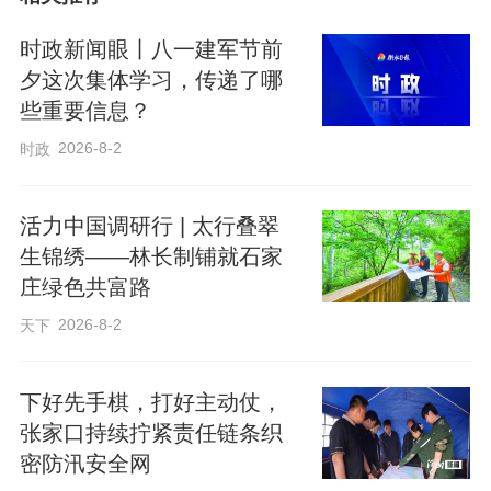
帮助学生快速平复焦躁情绪；以“小悦的成
长故事”为切入点，从平行时空视角引导帮
时政新闻眼丨八一建军节前
助学生学会主动化解负面情绪；借助“情绪
夕这次集体学习，传递了哪
些重要信息？
红绿灯”互动，让学生学会识别情绪状态。
最后，老师带领学生共跳“挖一挖”手势舞、
2026-8-2
时政
叠纸飞机写下心愿并放飞，在轻松氛围中
释放压力、告别烦恼。
活力中国调研行 | 太行叠翠
生锦绣——林长制铺就石家
庄绿色共富路
此次直播活动，实现了全县中小学生全覆
2026-8-2
天下
盖、同受益，提高了学生的法治意识，从
源头预防校园违纪违法问题，受到广泛好
下好先手棋，打好主动仗，
评。
张家口持续拧紧责任链条织
密防汛安全网
贾枭梦、王畅