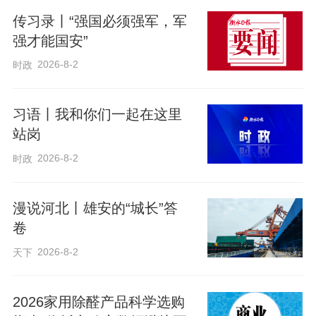
传习录丨“强国必须强军，军
强才能国安”
2026-8-2
时政
习语丨我和你们一起在这里
站岗
2026-8-2
时政
漫说河北丨雄安的“城长”答
卷
2026-8-2
天下
2026家用除醛产品科学选购