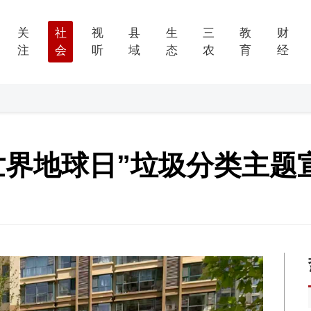
关
社
视
县
生
三
教
财
注
会
听
域
态
农
育
经
世界地球日”垃圾分类主题