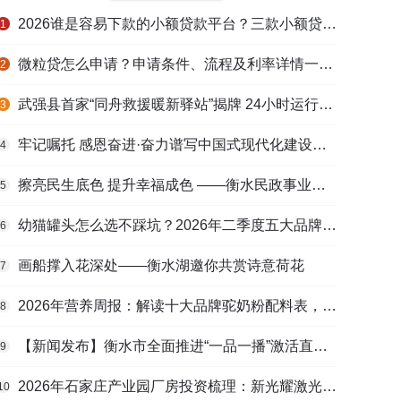
2026谁是容易下款的小额贷款平台？三款小额贷款产品全面对比
1
微粒贷怎么申请？申请条件、流程及利率详情一文看懂
2
武强县首家“同舟救援暖新驿站”揭牌 24小时运行守护户外劳动者
3
牢记嘱托 感恩奋进·奋力谱写中国式现代化建设河北篇章丨做强特色产业 壮大县域经济
4
擦亮民生底色 提升幸福成色 ——衡水民政事业高质量发展综述
5
幼猫罐头怎么选不踩坑？2026年二季度五大品牌肠胃适配营养安全
6
画船撑入花深处——衡水湖邀你共赏诗意荷花
7
2026年营养周报：解读十大品牌驼奶粉配料表，识别纯驼乳与益生元
8
【新闻发布】衡水市全面推进“一品一播”激活直播电商发展新动能
9
2026年石家庄产业园厂房投资梳理：新光耀激光科技谷等项目盘点
10