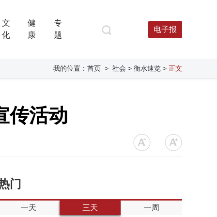
文
健
专
电子报
化
康
题
我的位置：
首页
>
社会
> 衡水速览
>
正文
宣传活动
热门
一天
三天
一周