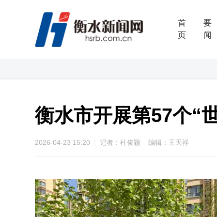
首
要
页
闻
衡水市开展第57个“
2026-04-23 15:20
记者：杜俊颖 编辑：王天祥