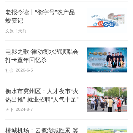
老报今读丨“衡字号”农产品
蜕变记
文旅
1天前
电影之歌·律动衡水湖演唱会
打卡童年回忆杀
2026-6-5
社会
衡水市冀州区：人才夜市“火
热出摊” 就业招聘“人气十足”
2024-8-7
天下
​桃城机场：云揽湖城胜景 翼