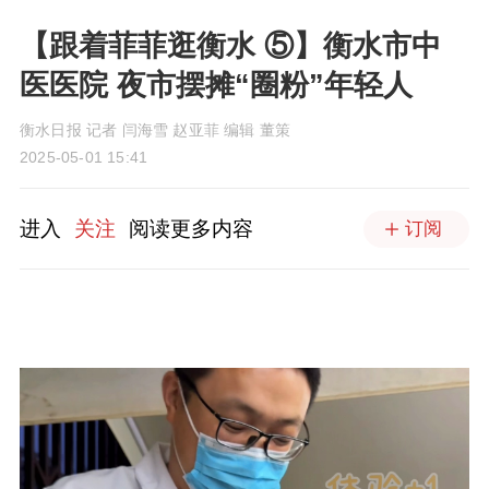
【跟着菲菲逛衡水 ⑤】衡水市中
医医院 夜市摆摊“圈粉”年轻人
衡水日报 记者 闫海雪 赵亚菲 编辑 董策
2025-05-01 15:41
进入
关注
阅读更多内容
订阅