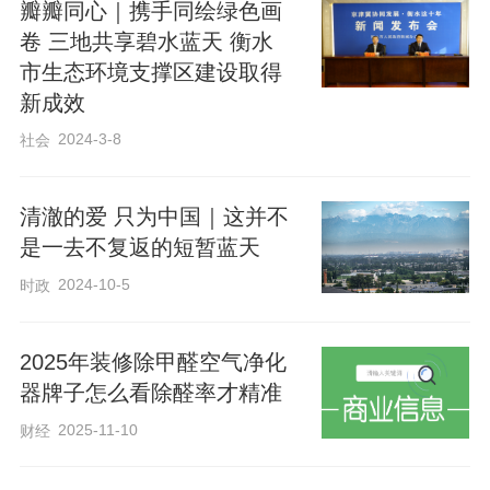
瓣瓣同心｜携手同绘绿色画
同时，建立健全工作机制，组建督导帮扶
卷 三地共享碧水蓝天 衡水
组，根据空气污染成因，帮助基层发现问
市生态环境支撑区建设取得
题，及时交办整改，实现精准帮扶。一方
新成效
面，通过综合运用涉气排污企业监管平
2024-3-8
社会
台、生态环境数据固证平台、分表计电、
在线监控等科技手段，综合分析企业生产
清澈的爱 只为中国｜这并不
设施、生产工况、治污设施信息以及非现
是一去不复返的短暂蓝天
场执法监控信息、环境质量等关键信息，
2024-10-5
时政
运用大数据分析与人工智能技术，远程精
准识别线索，指导县市区核实、指导企业
2025年装修除甲醛空气净化
整改，降低现场检查频次，大幅减少对企
器牌子怎么看除醛率才精准
业的打扰。另一方面，组织专门力量，加
2025-11-10
财经
强对工业企业、物流园区移动源的督导帮