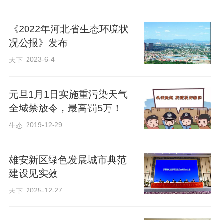
方米，同比下降7.4%。秋冬季大气治理攻
坚战中，科学编制应急集中减排清单，实
《2022年河北省生态环境状
况公报》发布
行差异化管控，纳入清单企业6164家。积
极应对重污染天气，388家企业纳入豁免清
2023-6-4
天下
单，保障企业正常生产，220 家高绩效水
平企业（A级38家、B级152家、引领性30
元旦1月1日实施重污染天气
全域禁放令，最高罚5万！
家），实施自主减排。对污染物年排放总
2019-12-29
生态
量小于100千克的452家小微涉气企业，不
采取停、限产措施。13家重点项目工程、
雄安新区绿色发展城市典范
民生保障工程保障正常施工，既实现了污
建设见实效
染物排放量的下降，又保障了企业基本运
2025-12-27
天下
转。