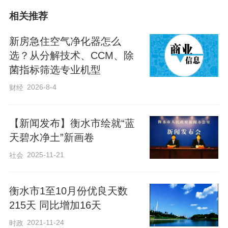
甸甸的亮眼答卷。
相关推荐
新房急住空气净化器怎么
衡水市生态环境局发挥牵总协调作用，与
选？从分解技术、CCM、除
其他市直部门同向发力，狠抓PM2.5、挥
菌指标筛选专业机型
发性有机物、氮氧化物协同治理，集中打
2026-8-4
财经
响扬尘治理、臭氧污染和秋冬季大气治理
三大攻坚战役，强力推进治污。在扬尘治
【新闻发布】衡水市绘就“蓝
理领域，聚焦重点领域、重点区域，严控
天碧水净土”新画卷
扬尘污染，PM10年均浓度66.1微克/立方
2025-11-21
社会
米，控制在二级标准（70微克）以下。在
臭氧污染攻坚方面，完成了234家企业挥发
衡水市1至10月份优良天数
性有机物治理，关停整合25台2蒸吨/小时
215天 同比增加16天
及以下生物质锅炉，臭氧浓度168.6微克/立
2021-11-24
时政