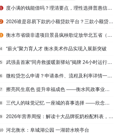
度小满的钱能借吗？理清要点，理性选择普惠信贷服务
1
2026谁是容易下款的小额贷款平台？三款小额贷款产品全面对比
2
衡水市省级非遗项目景县疯秧歌绽放华北五省（区）市舞蹈大赛舞台
3
“薪火”聚力育人才 衡水美术作品实现入展新突破
4
武强县首家“同舟救援暖新驿站”揭牌 24小时运行守护户外劳动者
5
微粒贷怎么申请？申请条件、流程及利率详情一文看懂
6
擦亮民生底色 提升幸福成色 ——衡水民政事业高质量发展综述
7
三代人的味觉记忆 一座城的喜事选择 ——欣念饺子二十九载匠心传承路
8
2026年营养周报：解读十大品牌驼奶粉配料表，识别纯驼乳与益生元
9
河北衡水：阜城湖公园 一湖碧水映亭台
10