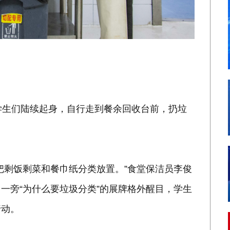
学生们陆续起身，自行走到餐余回收台前，扔垃
把剩饭剩菜和餐巾纸分类放置。”食堂保洁员李俊
一旁“为什么要垃圾分类”的展牌格外醒目，学生
行动。