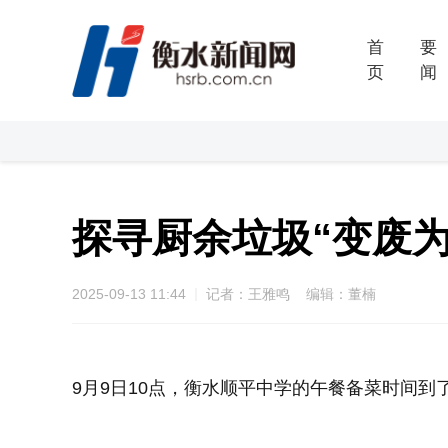
首
要
页
闻
探寻厨余垃圾“变废
2025-09-13 11:44
记者：王雅鸣 编辑：董楠
9月9日10点，衡水顺平中学的午餐备菜时间到