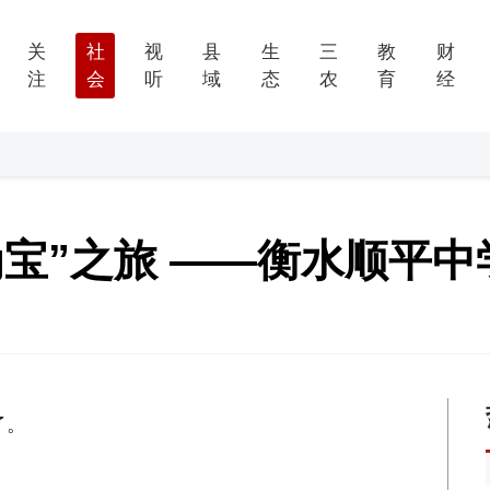
关
社
视
县
生
三
教
财
注
会
听
域
态
农
育
经
为宝”之旅 ——衡水顺平
了。