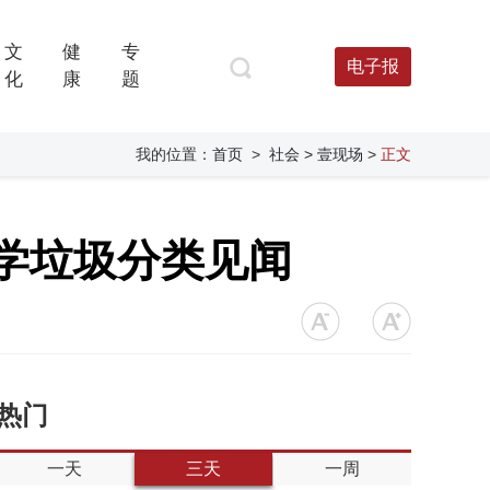
文
健
专
电子报
化
康
题
我的位置：
首页
>
社会
> 壹现场
>
正文
中学垃圾分类见闻
热门
一天
三天
一周