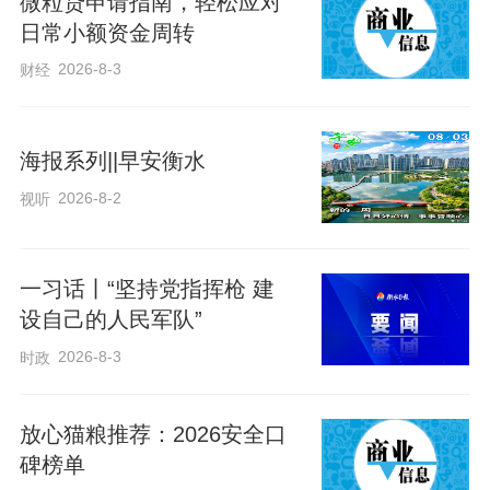
微粒贷申请指南，轻松应对
日常小额资金周转
在这里，129师也从九千多人发展到近
2026-8-3
财经
三十万人，谱写了“九千将士进涉县，三十
万大军出太行”的壮丽篇章，缔造了赫赫有
海报系列||早安衡水
名的“刘邓大军”，为抗日战争、解放战争的
2026-8-2
视听
胜利作出了不可磨灭的贡献。
来源：长城网
一习话丨“坚持党指挥枪 建
设自己的人民军队”
原标题：闪亮的抗战小院⑪丨家家住过八路军 人人都
是老房东
2026-8-3
时政
放心猫粮推荐：2026安全口
碑榜单