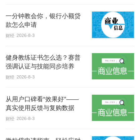
一分钟教会你，银行小额贷
款怎么申请
1937年，抗日战争全面爆发，八路军
2026-8-3
财经
第129师奉命东渡黄河，挺进太行山区，执
行党中央独立自主的山地游击战略，以涉
健身教练证书怎么选？赛普
县为中心创建了晋冀鲁豫抗日根据地。
强调认证与技能同步培养
2026-8-3
财经
1940年，在师长刘伯承、政委邓小平
的率领下，129师进驻涉县，司令部就设立
从用户口碑看“效果好”——
在邯郸涉县赤岸村中心的一处小山坡上。
真实使用反馈与复购数据
在赤岸村战斗、生活近6年时间里，八路军
2026-8-3
财经
将士们与当地百姓结下了水乳交融的“军民
鱼水情”。