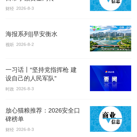
展专项规划》的编制。“长城事业已融入了
2026-8-3
财经
我的生命，有生之年会陪伴着长城，一起
走下去。”董耀会说。
海报系列||早安衡水
2026-8-2
视听
2022年6月30日，全国首家长城文化保护
人民法庭在山海关正式挂牌成立。这不仅
仅是一个审判机构，更开创性地探索着“司
一习话丨“坚持党指挥枪 建
设自己的人民军队”
法+保护”的创新模式。
2026-8-3
时政
放心猫粮推荐：2026安全口
碑榜单
2026-8-3
财经