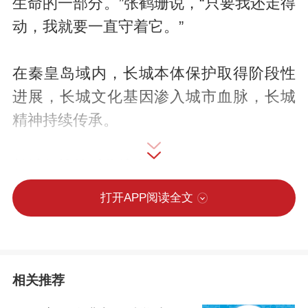
生命的一部分。”张鹤珊说，“只要我还走得
动，我就要一直守着它。”
在秦皇岛域内，长城本体保护取得阶段性
进展，长城文化基因渗入城市血脉，长城
精神持续传承。
长城保护的时代接力
打开APP阅读全文
长城保护的火炬，已从张鹤珊传递到年轻
一代手中。2003年，我市在全省率先建立
起“长城保护员”机制，构建了市县乡村四级
相关推荐
保护网。在这张保护网里，一群充满活力