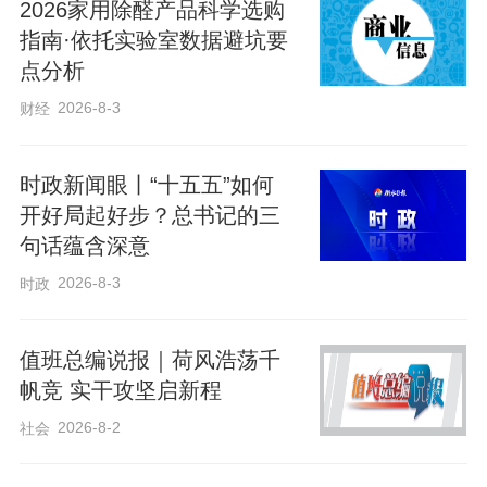
的“85后”青年，组成了创新的“长城保护员
2026家用除醛产品科学选购
2.0版”队伍。
指南·依托实验室数据避坑要
点分析
38岁的张鹏是山海关区肖庄村人。2017
2026-8-3
财经
年，他考取了民用无人机“飞行执照”，将现
代科技引入长城巡护。每一次巡查，他的
时政新闻眼丨“十五五”如何
开好局起好步？总书记的三
无人机如同敏锐的“空中之眼”，精准捕捉长
句话蕴含深意
城的每一处细节。拍摄到的图片、时间、
2026-8-3
时政
位置及周边环境信息，都被实时传输进文
物系统数据库。通过后期大数据比对，将
值班总编说报｜荷风浩荡千
同一地点不同时期的影像叠加，长城细微
帆竞 实干攻坚启新程
的变化便清晰可见——这为保护决策提供
2026-8-2
社会
了至关重要的科学依据。