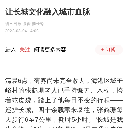
让长城文化融入城市血脉
衡水日报 编辑 姜长淼
2025-08-04 14:06
进入
关注
阅读更多内容
订阅
清晨6点，薄雾尚未完全散去，海港区城子
峪村的张鹤珊老人已手持镰刀、木杖，挎
着蛇皮袋，踏上了他每日不变的行程——
巡护长城。四十余载寒来暑往，张鹤珊每
天步行6至7公里，耗时5小时。“长城是我