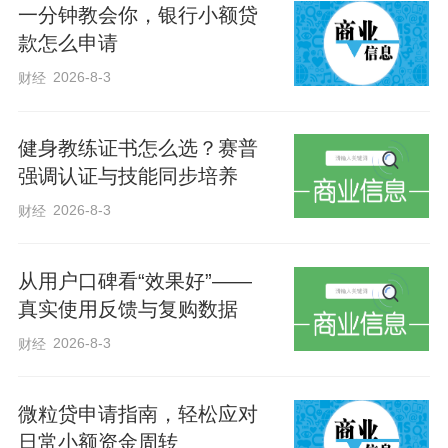
一分钟教会你，银行小额贷
这支年轻队伍已有10余位成员：有退伍军
款怎么申请
人、大学教师，也有民间长城专家。科技
2026-8-3
财经
赋能，让这群年轻人用全新的方式，守护
着家乡的世界文化遗产。
健身教练证书怎么选？赛普
强调认证与技能同步培养
“做好长城保护，实际上是一种对文化的守
2026-8-3
财经
护。”从秦皇岛走出去的全国知名长城保护
专家董耀会说。保护长城，守护中国文化
从用户口碑看“效果好”——
的根脉，是董耀会40年来一直在做的事。
真实使用反馈与复购数据
这些年，他参与筹备成立了中国长城学
2026-8-3
财经
会，参与研究《长城保护条例》，倡议设
立长城保护基金委员会，主持国家文旅部
微粒贷申请指南，轻松应对
长城国家文化公园建设《长城文旅融合发
日常小额资金周转