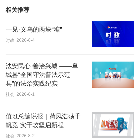
敢为人先、扎根人民的红色基因在此孕育
相关推荐
生长。
一见·义乌的两块“糖”
这束穿越时空的精神之光，是燕赵大地的
2026-8-4
时政
血脉脊梁，更成为推动当地文化和旅游发
展、书写时代崭新答卷的生动实践源泉。
法安民心 善治兴城 ——阜
城县“全国守法普法示范
冀中星火映初心 红色沃土展新颜
县”的法治实践纪实
2026-8-1
社会
3月19日，安平台城红色旅游景区内人头攒
动，一场红色文艺汇演与宣讲活动火热进
值班总编说报｜荷风浩荡千
行。
帆竞 实干攻坚启新程
2026-8-2
社会