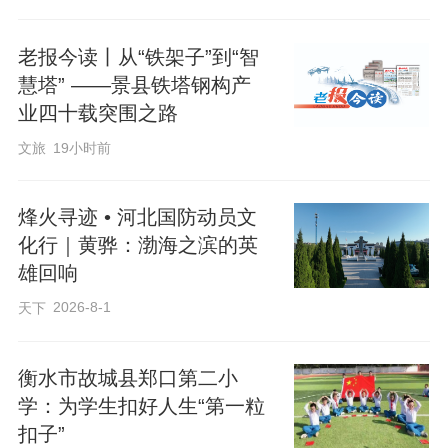
老党员弓振坡站在人群中，眼含泪光：“这
种活动真好，可以让我们这些老一辈重温
老报今读丨从“铁架子”到“智
过去，也让年轻一代了解革命历史、传承
慧塔” ——景县铁塔钢构产
红色基因。”
业四十载突围之路
文旅
19小时前
曾经，这片热土承载着革命先辈们的热血
与梦想，他们为了民族的独立和人民的解
烽火寻迹 • 河北国防动员文
放，不惜抛头颅、洒热血，谱写了一曲曲
化行｜黄骅：渤海之滨的英
雄回响
壮丽的英雄赞歌。
2026-8-1
天下
如今，台城村立足乡村实际，以无畏的勇
衡水市故城县郑口第二小
气和坚定的决心，将红色资源转化为推动
学：为学生扣好人生“第一粒
融合发展的强大动力。
扣子”