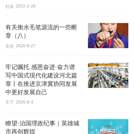
2022-2-28
社会
景区以中共第一个农村支部纪念馆为核
心，精心复建台城特支旧址等红色旧址
有关衡水毛笔源流的一些断
群，同时大力完善游客中心等基础设施，
章（八）
让沉睡的红色历史“活”了起来。
2020-8-27
文化
融合红色、研学、乡村旅游元素，景区获
牢记嘱托 感恩奋进·奋力谱
评“河北省文明旅游示范单位”“河北省智慧
写中国式现代化建设河北篇
景区示范点”，并于2025年12月16日正式被
章丨在推进京津冀协同发展
评为国家4A级旅游景区。
中更好发展自己
2026-8-3
天下
“消息传来，所有人都欢呼起来。那一刻，
大家觉得所有的辛苦和付出都值了！”台城
瞭望·治国理政纪事｜英雄城
市再创辉煌
村党支部书记杨新杰回忆起当日情景，仍