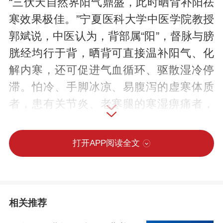
“三伏天自然界阳气鼎盛，此时晒背补阳祛
寒效果极佳。”宁夏医科大学中医学院教授
郭斌说，中医认为，背部属“阳”，督脉与膀
胱经均行于背，晒背可直接温补阳气、化
解内寒，还可促进气血循环、驱散湿冷停
滞。怕冷、手脚冰凉、易腹泻的虚寒体质
者，患有关节炎、老寒腿的寒湿痹痛者，
常感乏力、情绪低落的亚健康人群，患有
哮喘、鼻炎等冬季易发病及轻度维生素D缺
打开APP阅读全文
乏者等都适合晒背。
如何正确晒背？场地应选在避风处，背对
相关推荐
阳光坐或趴，裸露背部皮肤或穿透气的薄
衣，用帽子或遮阳伞保护头面部，避免中