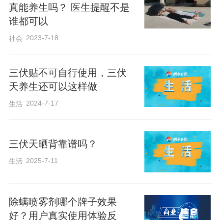
真能养生吗？ 医生提醒不是
应，加重皮肤损伤。孕妇及高龄老人也不
谁都可以
建议晒背，这些人群体温调节能力弱，容
2023-7-18
社会
易中暑脱水。此外，专家提示，入伏后晒
背效果最好，但并非唯一时机，春夏阳气
三伏贴不可自行使用，三伏
较旺时均可晒背，但需避开高温暴晒。
天养生还可以这样做
2024-7-17
生活
编辑：刘燕
三伏天晒背靠谱吗？
来源：新华社
2025-7-11
生活
原标题：三伏天如何科学晒背
除螨喷雾剂哪个牌子效果
好？用户真实使用体验反