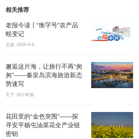
相关推荐
老报今读丨“衡字号”农产品
蜕变记
2026-8-6
文旅
（详情请点击：
邂逅这片海，让旅行不再“匆
https://web.cmc.hebtv.com/cms/rmt0336_html/19/19js/dsp/11922918.shtml?
匆”——秦皇岛滨海旅游新态
势速写
share=true）
天下
20小时前
来源：冀时客户端
花田里的“金色突围”——探
寻安平杨屯油菜花全产业链
密钥