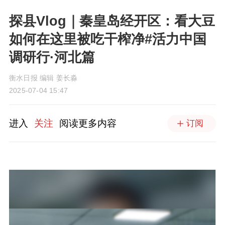
探县Vlog｜秦皇岛经开区：看大豆
如何在这里被吃干榨净#活力中国
调研行·河北篇
衡水日报 编辑 姜长淼
2025-07-04 15:47
进入
关注
阅读更多内容
订阅