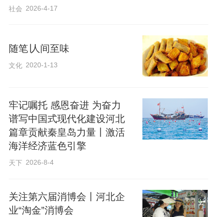
2026-4-17
社会
随笔∣​人间至味
2020-1-13
文化
牢记嘱托 感恩奋进 为奋力
谱写中国式现代化建设河北
篇章贡献秦皇岛力量丨激活
海洋经济蓝色引擎
2026-8-4
天下
关注第六届消博会丨河北企
业“淘金”消博会