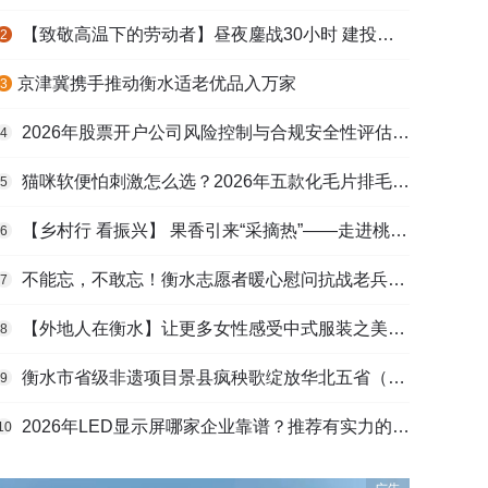
【致敬高温下的劳动者】昼夜鏖战30小时 建投衡水水务紧急抢修保民生用水
2
​京津冀携手推动衡水适老优品入万家
3
2026年股票开户公司风险控制与合规安全性评估：投资者保护机制哪家靠谱？
4
猫咪软便怕刺激怎么选？2026年五款化毛片排毛护肠避坑指南
5
【乡村行 看振兴】 果香引来“采摘热”——走进桃城区贾家庄村
6
不能忘，不敢忘！衡水志愿者暖心慰问抗战老兵和老党员
7
【外地人在衡水】让更多女性感受中式服装之美——山东人蒋静静的在衡创业路
8
衡水市省级非遗项目景县疯秧歌绽放华北五省（区）市舞蹈大赛舞台
9
2026年LED显示屏哪家企业靠谱？推荐有实力的LED显示屏工程服务商
10