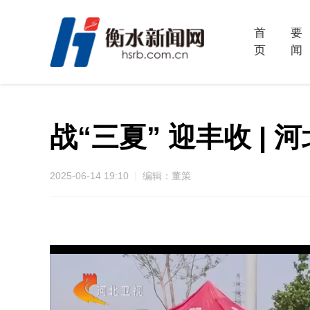
首
要
页
闻
战“三夏” 迎丰收 |
2025-06-14 19:10
编辑：董策