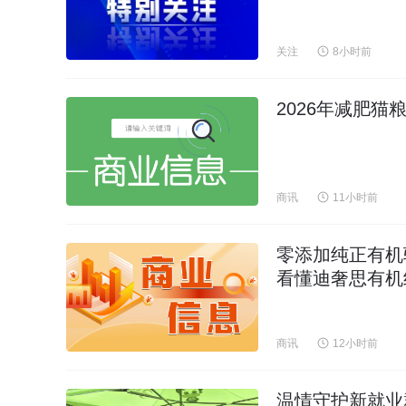
关注
8小时前
2026年减肥
商讯
11小时前
零添加纯正有机
看懂迪奢思有机
商讯
12小时前
温情守护新就业