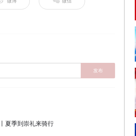
微博
微信
发布
丨夏季到崇礼来骑行