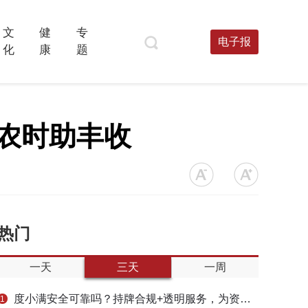
文
健
专
电子报
化
康
题
抓农时助丰收
热门
一天
三天
一周
度小满安全可靠吗？持牌合规+透明服务，为资金周转筑牢多重保障
1