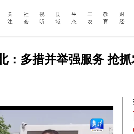
关
社
视
县
生
三
教
财
注
会
听
域
态
农
育
经
 河北：多措并举强服务 抢