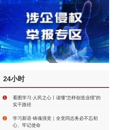
24小时
看图学习·人民之心丨读懂“怎样创造业绩”的
1
实干路径
学习新语·铸魂强党｜全党同志务必不忘初
2
心、牢记使命