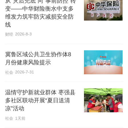
从“灾后兜底”向“事前防控”转
变——中华财险衡水中支多
维发力筑牢防灾减损安全防
线
2026-8-3
财经
冀鲁区域公共卫生协作体8
月份健康风险提示
2026-7-31
社会
温情守护新就业群体 枣强县
在服务保障方面，交警大队在重要路段设
多社区联动开展“夏日送清
置了4个“三夏”服务点，为农机手和过往群
凉”活动
众提供饮用水、应急药品、简易维修工具
社会
1天前
等爱心服务，让农机手在奔波途中感受到