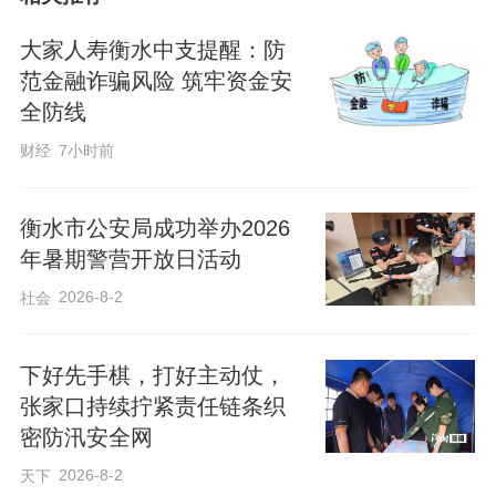
在武邑县公安交通警察大队指挥中心，指
大家人寿衡水中支提醒：防
令声此起彼伏。民警通过综合指挥平台，
范金融诈骗风险 筑牢资金安
密切监测县域内易堵路段和事故多发路段
全防线
的实时状况，以便及时应对突发情况，
财经
7小时前
为“三夏”生产保驾护航。
衡水市公安局成功举办2026
“为保障‘三夏’作业尤其是农机跨区作业的
年暑期警营开放日活动
顺畅安全，我们采取了一系列有效举
2026-8-2
社会
措。”武邑县公安交通警察大队秩序中队队
长史世强介绍。大队组织警力深入全县20
下好先手棋，打好主动仗，
余个农机合作社，向农机手宣传交通安全
张家口持续拧紧责任链条织
密防汛安全网
知识，叮嘱作业安全事项，现场倾听并解
决农机手的需求和困难，从源头上筑牢安
2026-8-2
天下