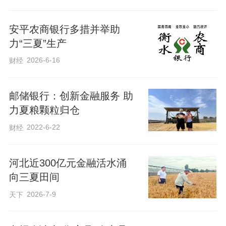
生产贷款绿色通道，在“田间地头”现场采集
客户信息，变“客户提交申请、送达资
安平农商银行多措并举助
力“三夏”生产
料”为“客户经理入户调查、收集资料”，将
2026-6-16
财经
放款时间缩短为3个工作日。
邮储银行：创新金融服务 助
“全”方位，做深“广覆盖”。抢抓有利时机，
力夏粮颗粒归仓
扩大宣传覆盖面，提升宣传影响力，服务
2022-6-22
财经
经营发展。一是抢抓金融知识“五进入”集中
教育宣传活动契机，重点宣传针对“一池两
河北近300亿元金融活水涌
新万企”的特色金融产品和服务政策，主动
向三夏田间
与村委沟通，通过张贴海报、广播站广播
2026-7-9
天下
以及金融夜校等方式，一对一讲解，点对
点宣传，推动业务和金融知识宣传直达末