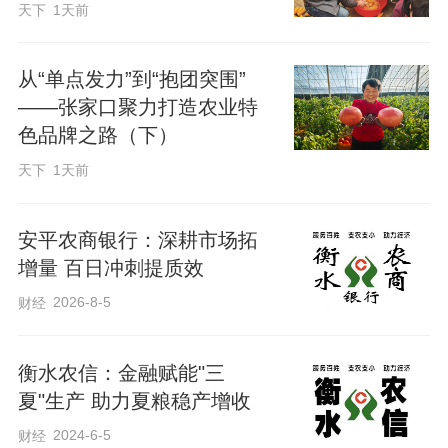
天下
1天前
的同时，全力提供更加便捷高效的金融服
务。一是深化“整村授信”工作，对粮食收购
从“单点发力”到“抱团突围”
商经济信息进行动态更新，探索推进粮食
——张家口聚力打造农业特
收购产业集群批量授信。大力推广快贷业
色品牌之路（下）
务，满足粮食收储个体户“短、频、急”融资
天下
1天前
需求，截至5月末，发放快贷业务831万
元，用于“三夏”粮食收购。二是发挥网点作
安平农商银行：深耕市场拓
用，设置“三夏”临休驿站，主动提供热水、
增量 百日冲刺提质效
急救药品、防暑降温等物品和免费休息
2026-8-5
财经
区，为晒粮、收粮客户提供便捷服务。总
行从各部室抽调员工组成机动小组，应对
衡水农信：金融赋能"三
夏"生产 助力夏粮稳产增收
业务量增多及网点人员短缺问题，确保“三
夏”期间金融服务不断档。三是设立“三夏”
2024-6-5
财经