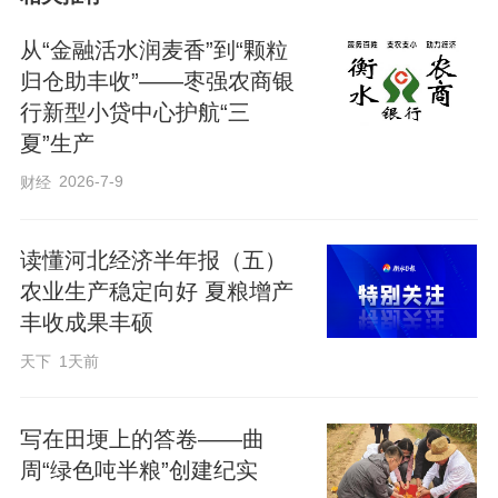
条件，建立限时办结工作机制，让业务流
程更加便捷、高效、透明。根据网点所在
从“金融活水润麦香”到“颗粒
地农情、民情细分指标，实行“一户一策”，
归仓助丰收”——枣强农商银
行新型小贷中心护航“三
加强客户关系管理和金融业务营销。三是
夏”生产
组织召开工作会议，制定“三夏”金融服务工
2026-7-9
财经
作方案，建立班子包片、部室经理分包网
点工作机制，对“三夏”期间涉农贷款投放缓
读懂河北经济半年报（五）
慢网点现场督导，并要求各网点提前对接
农业生产稳定向好 夏粮增产
沟通，对粮食重点客户和优质项目优先办
丰收成果丰硕
理，发放收储量客户和粮食加工企业贷款4
天下
1天前
户、950万元。
写在田埂上的答卷——曲
“快”投放，守护“希望田”。“三夏”期间，往
周“绿色吨半粮”创建纪实
来现金量大、业务频繁，在做好信贷供给