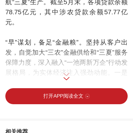
航“三夏”生产。截至5月末，各项贷款余额
78.75亿元，其中涉农贷款余额57.77亿
元。
“早”谋划，备足“金融粮”。坚持从客户出
发，自觉加大“三农”金融供给和“三夏”服务
保障力度，深入融入“一池两新万企”行动发
展格局，为实体经济注入强劲动能。一是
把金融支持“三夏”生产工作纳入全年重点，
以新“双基”、“新三信”为抓手，建立健全网
打开APP阅读全文
格营销工作机制，细分客户群体、细化“三
农”市场，全力保障重要农时资金需求。二
是倾斜信贷政策，完善准入、担保等审批
相关推荐