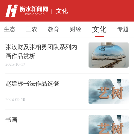
|
文化
文化
生态
三农
教育
财经
专题
张汝财及张相勇团队系列内
画作品赏析
2025-10-17
赵建标书法作品选登
2024-09-10
书画