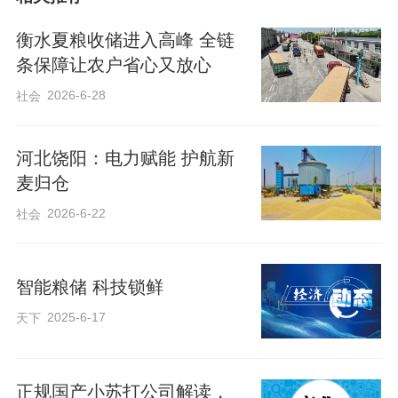
位做好收购前置保障。前期腾空有效仓容
0.45万吨，全面消杀仓房、检修设施设
衡水夏粮收储进入高峰 全链
备，完成扦样器、水分测定仪、电子磅、
条保障让农户省心又放心
输送清理设备等10余台入库设备的检修调
2026-6-28
社会
试；配齐消防、防汛、降温物资，实现“仓
等粮、钱等粮、机等粮、人等粮”的收购条
河北饶阳：电力赋能 护航新
麦归仓
件。
2026-6-22
社会
智能粮储 科技锁鲜
2025-6-17
天下
正规国产小苏打公司解读，