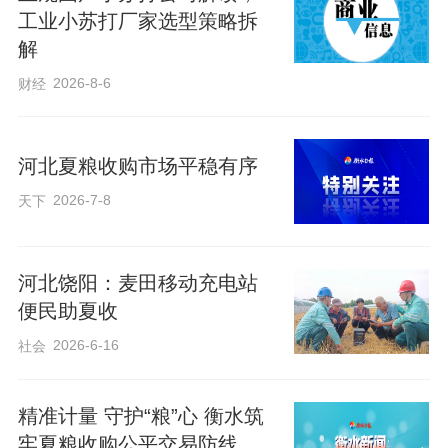
工业小苏打厂家选型策略拆
解
2026-8-6
财经
收购期间，粮库严格执行国家小麦收购质
量标准，坚持“一车一检、逐车化验”制度，
河北夏粮收购市场平稳有序
对小麦水分、杂质、容重、不完善粒等关
2026-7-8
天下
键指标严格把关。
为最大限度便民利农，粮库全面推行阳光
河北饶阳：麦田移动充电站
收购、透明公示，在收购现场公示收购价
便民助夏收
格、质量标准、结算流程、监督电话，全
2026-6-16
社会
程启用粮食收购智能出入库系统，实现过
磅、化验、结算一站式办结，粮款当日结
精准计量 守护“粮”心 衡水筑
牢夏粮收购公平交易防线
清、秒级到账，累计零拖欠、零投诉。针