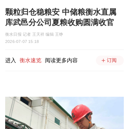
颗粒归仓稳粮安 中储粮衡水直属
库武邑分公司夏粮收购圆满收官
衡水日报 记者 王天祥 编辑 王铮
2026-07-07 15:18
进入
衡水速览
阅读更多内容
订阅