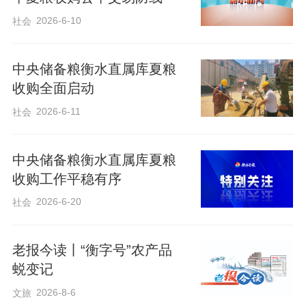
对夏收高温、车流集中特点，安排专人疏
2026-6-10
社会
导车流、现场答疑、提供饮水休息等便民
服务，累计服务售粮农户130余人次，大幅
中央储备粮衡水直属库夏粮
收购全面启动
压缩农户候粮时间。
2026-6-11
社会
中央储备粮衡水直属库夏粮
收购工作平稳有序
2026-6-20
社会
老报今读丨“衡字号”农产品
蜕变记
2026-8-6
文旅