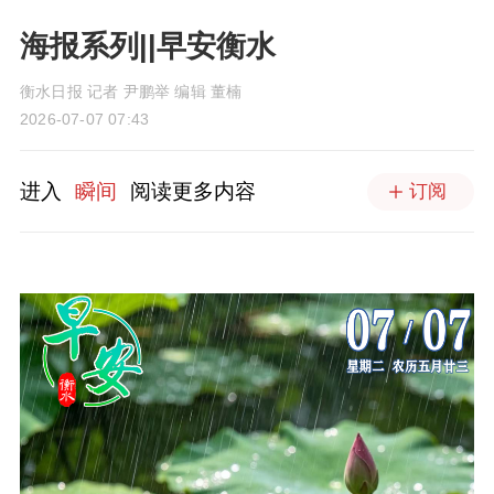
海报系列||早安衡水
衡水日报 记者 尹鹏举 编辑 董楠
2026-07-07 07:43
进入
瞬间
阅读更多内容
订阅