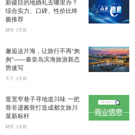
新疆目的地婚礼去哪里办？
让生活更美好”的独特韵味，是端午亲子研
综合实力、口碑、性价比终
学、文化打卡的绝佳去处。6月20日至21
极推荐
日，端午寻西游乐秀植物园专场也将精彩
财经
1天前
上演。此次游乐秀内容丰富多元，兼具观
赏性与互动性，包含专业乐队现场演奏、
邂逅这片海，让旅行不再“匆
非洲鼓表演、中老年形体模特走秀等。演
匆”——秦皇岛滨海旅游新态
势速写
出打破传统舞台模式，打造近距离沉浸式
互动体验，适配全年龄段游客观赏。
天下
1天前
6月21日，端午佳节“粽”意你民俗交友活动
逛宽窄巷子寻地道川味 一把
骨非遗酱骨打造成都文旅川
将落地植物园。活动设置了沐兰汤祈福、
菜新标杆
趣味刺五毒、手工编织五色丝、欢乐包粽
财经
1天前
子等沉浸式端午民俗体验环节，让青年群