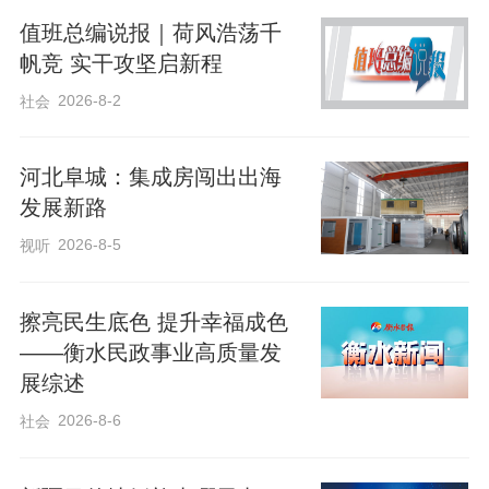
新声”桃城区端午节文艺演出将在植物园内
值班总编说报｜荷风浩荡千
帆竞 实干攻坚启新程
举办，歌舞、民乐、朗诵等多样舞台形式
2026-8-2
社会
轮番登场，活动面向全体市民免费开放。
同期，桃城区端午非遗消夏购物节暨衡水
河北阜城：集成房闯出出海
法帖雕版拓印展也在此举行。活动设置传
发展新路
承人专题讲座、非遗实物主题展览、现场
2026-8-5
视听
实操体验三大板块，聚焦衡水特色法帖雕
版拓印技艺，市民可近距离观赏古法拓印
擦亮民生底色 提升幸福成色
作品，聆听非遗传承人讲述技艺历史，亲
——衡水民政事业高质量发
手参与拓印实操，零距离触摸百年非遗文
展综述
脉。现场还同步打造消夏购物体验，在红
2026-8-6
社会
砖打卡房设置沉浸式体验空间，将传统非
遗融入日常休闲，让人们真切体会“非遗，