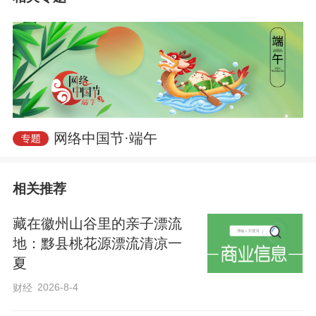
甄选鸭鸭乐园、马拉松广场、樱花鸟三处
优质场地开展飞行体验，足不出市即可感
受云端休闲的浪漫氛围。
偏爱刺激新潮项目的游客，可前往衡水桃
城机场体验“云端之约・遇见湖城”低空文旅
网络中国节·端午
极限产品。高空跳伞项目飞行高度可达
4000米，腾空后可完整游览衡水湖景区、
相关推荐
园博园全域风光，专业团队全程护航，打
造京津冀短途极限休闲优选目的地，助力
藏在徽州山谷里的亲子漂流
桃城区低空文旅特色IP建设。
地：黟县桃花源漂流清凉一
夏
衡水植物园内，多场文化活动接力上演。6
2026-8-4
财经
月19日至20日，“赓续端午文脉 奏响时代