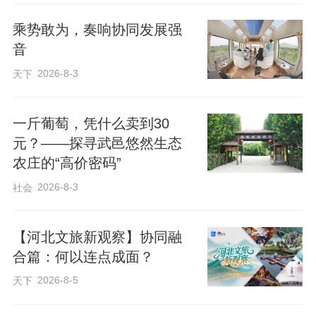
体在感受传统节日韵味的同时，结识志同
乘势敢为，奏响协同发展强
道合的同龄好友。
音
2026-8-3
天下
通讯员：高薇
一斤葡萄，凭什么卖到30
元？——探寻武邑悠然生态
农庄的“高价密码”
2026-8-3
社会
【河北文旅新观察】协同融
合篇：何以连点成面？
2026-8-5
天下