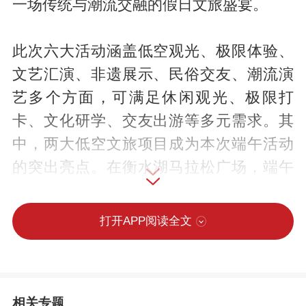
一场传统与潮流交融的假日文旅盛宴。
此次六大活动涵盖低空观光、极限体验、
文艺汇演、非遗展示、民俗交友、潮流演
艺多个方面，可满足休闲观光、极限打
卡、文化研学、交友出游等多元需求。其
中，两大低空文旅项目成为本次端午活动
的突出亮点。在衡水湖马拉松广场，端午
热气球体验活动将于假期三天持续开展，
市民游客可搭乘热气球缓缓升空，漂浮于
打开APP阅读全文
衡水湖上空，沉浸式观赏碧波湖景与城市
绿地，将湖城夏日风光尽收眼底。该项目
由衡水湖管委会联合桃城机场合力筹备，
相关专题