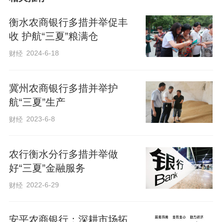
宣传视频，累计浏览量超10000次，加大产
品推广力度。一系列举措有效夯实了群众
衡水农商银行多措并举促丰
基础，形成了政策“人人知”、流程“人人
收 护航“三夏”粮满仓
会”、产品“人人熟”的良好局面，确保“三
2024-6-18
财经
夏”金融服务信息及时触达每一位有需求的
农户。
冀州农商银行多措并举护
航“三夏”生产
精准对接，信贷资金润田间。针对“三夏”期
2023-6-8
财经
间资金需求“短、频、急”的特点，依托“双
基共建整村授信”工程，对农民群体进行深
农行衡水分行多措并举做
好“三夏”金融服务
度摸底调查，及时掌握生产经营状况和资
金缺口，建立信息台账，制定专项信贷计
2022-6-29
财经
划，确保“三夏”生产“不差钱”。今年小麦收
割前，安平县东黄城乡的靳先生因种植小
安平农商银行：深耕市场拓