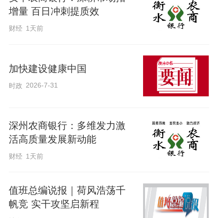
增量 百日冲刺提质效
麦需提前购买种子、化肥以及支付农机租
财经
1天前
赁费用，出现5万元的流动资金缺口。安平
农商银行得知该情况后，立即组织工作人
员上门对接，实地查看麦田长势、了解资
加快建设健康中国
金需求，现场指导其通过手机银行申请贷
2026-7-31
时政
款，仅用半天时间就为其发放了5万元信用
贷款。靳先生顺利完成了农资采购和小麦
深州农商银行：多维发力激
收割，他高兴地说：“农商行的钱来得及
活高质量发展新动能
时，服务更是送到了地头上！”。2026年，
财经
1天前
安平农商银行累计发放用于支持“三夏”生产
的“农贷宝”“惠农快贷”等信贷产品94笔、
值班总编说报｜荷风浩荡千
734.16万元。
帆竞 实干攻坚启新程