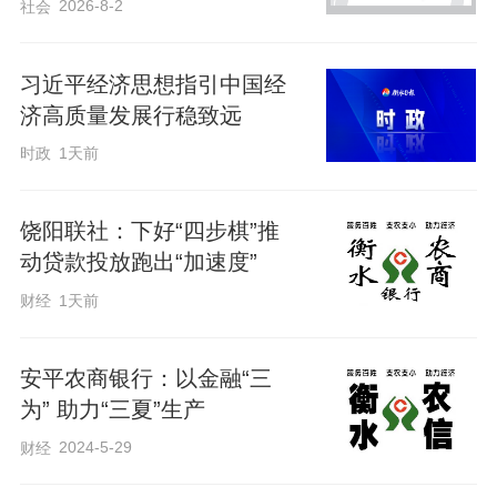
2026-8-2
社会
优化流程，挎包精神暖民心。安平农商银
行客户经理发扬“挎包精神”，主动走访客
习近平经济思想指引中国经
户，送贷上门，将金融服务延伸到田间地
济高质量发展行稳致远
头。三夏期间，全行累计开展田间走访80
时政
1天前
余次，客户经理日均步行2万步。严格落实
限时办结制，10万元以内小额贷款实现当
饶阳联社：下好“四步棋”推
日申请、当日放款；不断优化柜面服务，
动贷款投放跑出“加速度”
简化办理流程、缩短审批时间，最大化满
财经
1天前
足不同层次客户的资金需求，通过把支农
助农金融政策落到实处，多渠道、多方位
安平农商银行：以金融“三
满足群众“三夏”期间的金融需求，真正实现
为” 助力“三夏”生产
了“让服务多跑路，让农户少跑腿”，赢得了
2024-5-29
财经
广大农民的认可与好评。