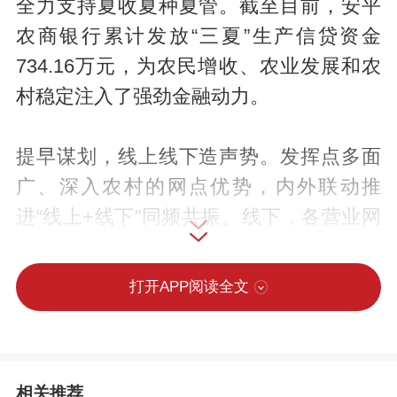
全力支持夏收夏种夏管。截至目前，安平
农商银行累计发放“三夏”生产信贷资金
734.16万元，为农民增收、农业发展和农
村稳定注入了强劲金融动力。
提早谋划，线上线下造声势。发挥点多面
广、深入农村的网点优势，内外联动推
进“线上+线下”同频共振。线下，各营业网
点统一布放“三夏”宣传资料2000余份，利
用LED显示屏、电视滚动播放支农惠农金
打开APP阅读全文
融政策，覆盖5000余人次，营造浓厚宣传
氛围；线上，通过微信公众号、客户群、
朋友圈推出信贷产品申请条件和操作流程
相关推荐