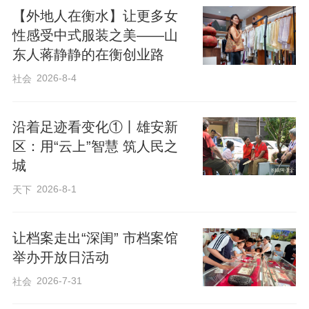
【外地人在衡水】让更多女
性感受中式服装之美——山
东人蒋静静的在衡创业路
2026-8-4
社会
沿着足迹看变化①丨雄安新
区：用“云上”智慧 筑人民之
现场还设置了征信查询体验区和互动答题
城
环节，群众参与踊跃，现场气氛热烈。此
2026-8-1
天下
次活动共发放宣传资料600余份，接待群众
咨询300余人次，有效提升了群众对个人信
让档案走出“深闺” 市档案馆
用记录的认知度和保护意识。
举办开放日活动
2026-7-31
社会
市数据和政务服务局相关负责人表示，将