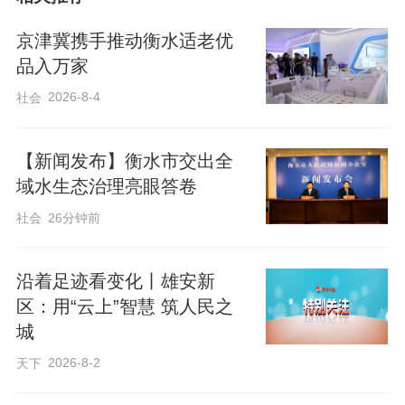
板展示信用工作成效、典型案例及信易
​京津冀携手推动衡水适老优
批、信易游、信用园区、信用街区等惠民
品入万家
便企举措。工作人员通过悬挂横幅、发放
2026-8-4
社会
资料、讲解信用保护知识、解答群众疑问
等方式，引导广大群众遵纪守法、诚实守
【新闻发布】衡水市交出全
信。
域水生态治理亮眼答卷
社会
26分钟前
沿着足迹看变化丨雄安新
区：用“云上”智慧 筑人民之
城
2026-8-2
天下