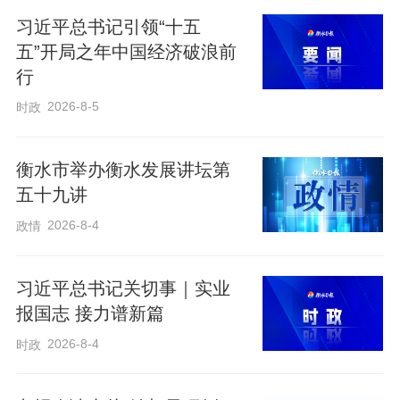
以此次活动为契机，常态化开展诚信宣
习近平总书记引领“十五
传，创新形式、丰富内容、拓宽覆盖面，
五”开局之年中国经济破浪前
深化诚信文化建设，完善社会信用体系，
行
以诚信建设助力文明城市创建，为全市经
2026-8-5
时政
济社会高质量发展提供坚实信用支撑。
衡水市举办衡水发展讲坛第
通讯员 徐远方
五十九讲
2026-8-4
政情
习近平总书记关切事｜实业
报国志 接力谱新篇
2026-8-4
时政