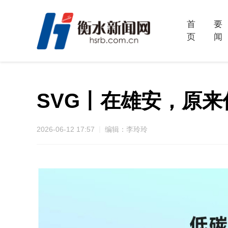
首
要
页
闻
SVG丨在雄安，原
2026-06-12 17:57
编辑：李玲玲