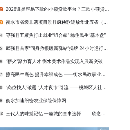
2026谁是容易下款的小额贷款平台？三款小额贷款产品全面对比
2
衡水市省级非遗项目景县疯秧歌绽放华北五省（区）市舞蹈大赛舞台
3
枣强县五聚焦打出就业“组合拳” 稳住民生“基本盘”
4
武强县首家“同舟救援暖新驿站”揭牌 24小时运行守护户外劳动者
5
“薪火”聚力育人才 衡水美术作品实现入展新突破
6
擦亮民生底色 提升幸福成色 ——衡水民政事业高质量发展综述
7
“岗位找人”破题 “人才夜市”引流 ——桃城区人社局多维发力促进高校毕业生高质量充分就业
8
衡水加速织密农业保险保障网
9
三代人的味觉记忆 一座城的喜事选择 ——欣念饺子二十九载匠心传承路
10