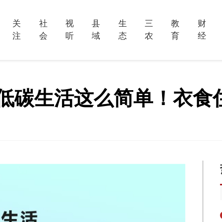
关
社
视
县
生
三
教
财
注
会
听
域
态
农
育
经
来低碳生活这么简单！衣食