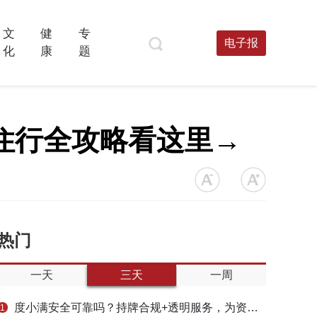
文
健
专
电子报
化
康
题
住行全攻略看这里→
热门
一天
三天
一周
度小满安全可靠吗？持牌合规+透明服务，为资金周转筑牢多重保障
1