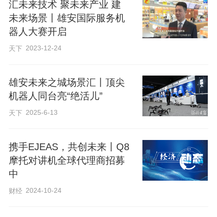
坚守初心，用技术守护着山区果农的生
汇未来技术 聚未来产业 建
计。他的农民徒弟、学生，还有许多与他
未来场景丨雄安国际服务机
器人大赛开启
从未谋面的年轻人，也在不断加入进来，
2023-12-24
天下
接续着他未竟的事业。太行山上的那束
光，早已散作满天星辰，照亮千山万壑。
雄安未来之城场景汇丨顶尖
机器人同台亮“绝活儿”
来源：冀云
2025-6-13
天下
携手EJEAS，共创未来丨Q8
摩托对讲机全球代理商招募
中
2024-10-24
财经