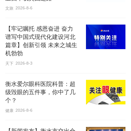
增，设备是否可以良好运转，农场负责人
2026-8-6
文旅
吴瑞军心里没底。让他倍感暖心的是，国
网景县供电公司杜桥供电所外勤班长燕辉
【牢记嘱托 感恩奋进 奋力
带领工作人员主动上门服务，“吴经理，这
谱写中国式现代化建设河北
几天连续下雨，预计您这边烘干设备要上
篇章】创新引领 未来之城生
机勃勃
马了，我们过来帮着检查一下线路和设
备。”工作人员携带检测设备，对农场的配
2026-8-3
天下
电箱、烘干机电机接线、开关、漏电保护
装置逐一排查，紧固松动的接线端子，更
衡水爱尔眼科医院科普：超
级毁眼的五件事，你中了几
换老化开关一处，并对农场变压器进行红
个？
外测温，确保满载之下设备不“发烧”、线路
2026-8-6
健康
不“罢工”。烘干机组顺利启动运转，湿小麦
经过烘干处理顺利入库。“从检测到运转，
【新闻发布】衡水市交出全