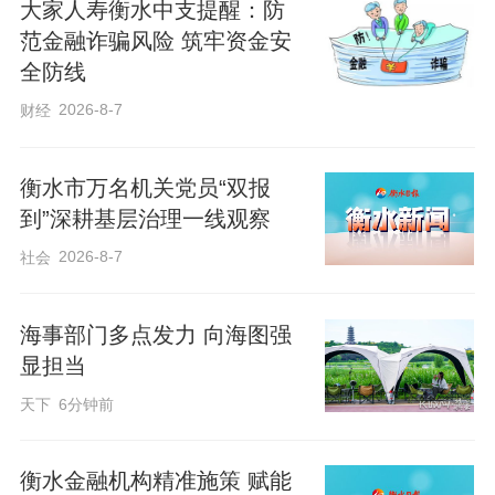
大家人寿衡水中支提醒：防
刻出发，奔赴16公里外的故障现场，半小
范金融诈骗风险 筑牢资金安
时内抵达作业地点。工作人员逐一排查变
全防线
压器、供电线路等设施，快速定位并完成
2026-8-7
财经
故障抢修。面对艰巨的“三夏”保电任务，武
邑供电公司全面开展田间电力设备拉网式
衡水市万名机关党员“双报
隐患排查，巡检人员运用无人机、红外测
到”深耕基层治理一线观察
温仪、局放监测设备等智能装备，重点检
2026-8-7
社会
测麦田周边线路、配电设施等高风险部
位。同时依托数字化平台，全天候监测农
海事部门多点发力 向海图强
排用电负荷与全域电网运行状态，以科技
显担当
手段守护田间用电安全。
天下
6分钟前
衡水金融机构精准施策 赋能