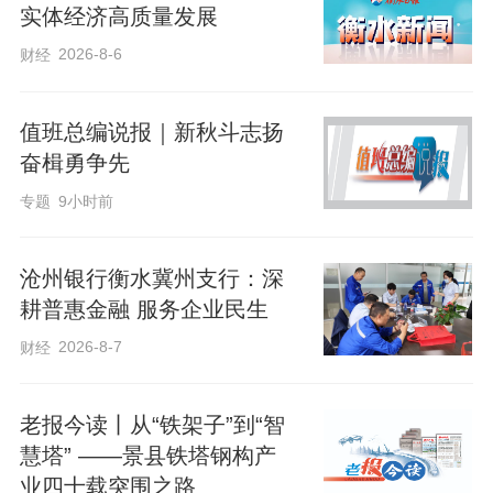
实体经济高质量发展
2026-8-6
财经
值班总编说报｜新秋斗志扬
奋楫勇争先
专题
9小时前
沧州银行衡水冀州支行：深
耕普惠金融 服务企业民生
麦收期间，景县遭遇连续降雨天气，导致
2026-8-7
财经
田间麦穗含水率大幅升高，极易出现霉
变，粮食烘干工作迫在眉睫。杜桥镇新兴
老报今读丨从“铁架子”到“智
亚冠家庭农场计划启用闲置多日的烘干设
慧塔” ——景县铁塔钢构产
备，大功率电机启动将带来用电负荷骤
业四十载突围之路