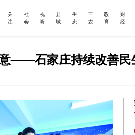
关
社
视
县
生
三
教
财
注
会
听
域
态
农
育
经
暖意——石家庄持续改善民