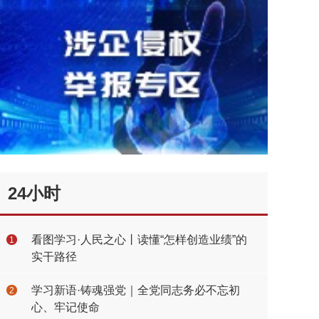
24小时
看图学习·人民之心丨读懂“怎样创造业绩”的
1
实干路径
学习新语·铸魂强党｜全党同志务必不忘初
2
心、牢记使命