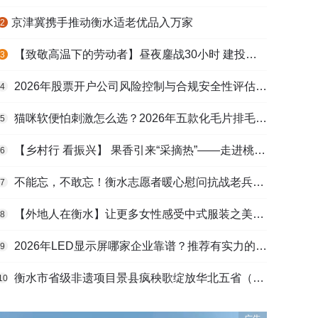
​京津冀携手推动衡水适老优品入万家
2
【致敬高温下的劳动者】昼夜鏖战30小时 建投衡水水务紧急抢修保民生用水
3
2026年股票开户公司风险控制与合规安全性评估：投资者保护机制哪家靠谱？
4
猫咪软便怕刺激怎么选？2026年五款化毛片排毛护肠避坑指南
5
【乡村行 看振兴】 果香引来“采摘热”——走进桃城区贾家庄村
6
不能忘，不敢忘！衡水志愿者暖心慰问抗战老兵和老党员
7
【外地人在衡水】让更多女性感受中式服装之美——山东人蒋静静的在衡创业路
8
2026年LED显示屏哪家企业靠谱？推荐有实力的LED显示屏工程服务商
9
衡水市省级非遗项目景县疯秧歌绽放华北五省（区）市舞蹈大赛舞台
10