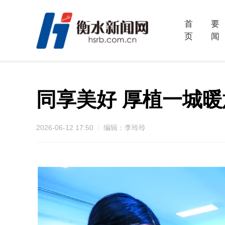
首
要
页
闻
同享美好 厚植一城
2026-06-12 17:50
编辑：李玲玲