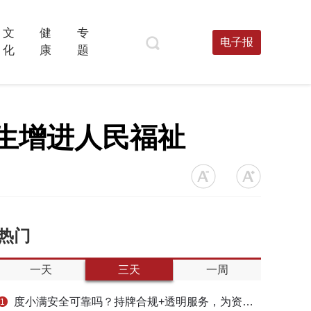
文
健
专
电子报
化
康
题
生增进人民福祉
热门
一天
三天
一周
度小满安全可靠吗？持牌合规+透明服务，为资金周转筑牢多重保障
1