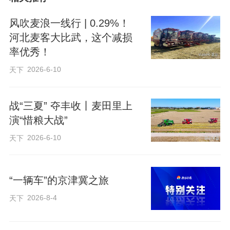
风吹麦浪一线行 | 0.29%！
河北麦客大比武，这个减损
率优秀！
2026-6-10
天下
战“三夏” 夺丰收丨麦田里上
6月的燕赵大地麦浪翻滚，“三夏”生产如火
演“惜粮大战”
如荼。6月9日，2026年河北省小麦机收减
2026-6-10
天下
损大比武活动在石家庄赵县西正村一处田
间地头拉开战幕。经过激烈角逐，最终来
“一辆车”的京津冀之旅
自石家庄赵县的农机手王世超以0.29%的
2026-8-4
天下
损失率摘得冠军，实测成绩大幅优于国家
1%的机收损失控制目标。