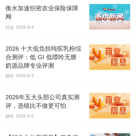
衡水加速织密农业保险保障
“这次拿冠军特别激动。把比武场地当成自
网
家地来收，把活干好，减少损失，我也能
2026-8-4
社会
多挣钱。”王世超说。从事农机作业4年的
他，当天一早就和搭档开着收割机下地，
2026 十大低负担纯驼乳粉综
两人轮班从早8点干到晚8点，一天能收150
合测评：低 GI 低嘌呤无膻
亩小麦。在他看来，减损的关键，在于“看
奶源品牌专业评测
天、看地、看苗情”：小麦潮湿或稠密时要
2026-8-3
财经
降速，倒伏时要放低割台，还要随时盯着
仪表盘，调整滚筒转速、筛片开度和风机
2026年五大头部公司真实测
风量，这些细节都影响脱粒效果和损失
评，选错比不做更可怕
率。
2026-8-5
财经
比武现场，科技元素格外亮眼。洛阳优玛