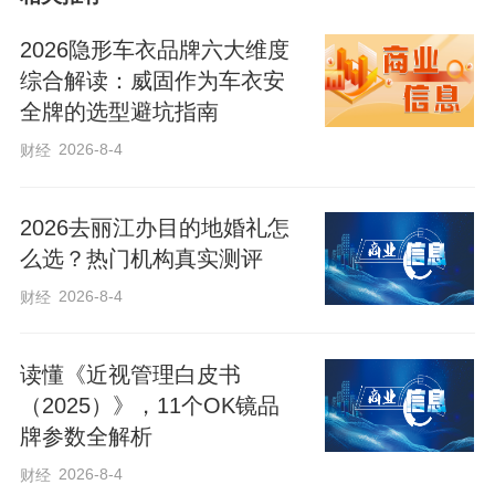
周年。新的历史起点上，习近平总书记此
次历史性访朝，一系列特殊安排彰显两国
2026隐形车衣品牌六大维度
友谊温度。
综合解读：威固作为车衣安
全牌的选型避坑指南
2026-8-4
财经
2026去丽江办目的地婚礼怎
么选？热门机构真实测评
2026-8-4
财经
读懂《近视管理白皮书
（2025）》，11个OK镜品
牌参数全解析
2026-8-4
财经