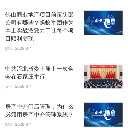
特殊安排一：金正恩总书记和夫人迎送、
陪同
佛山商业地产项目前策头部
公司有哪些？蚂蚁军团作为
本土实战派致力于让每个项
高层交往，在中朝关系发展中历来发挥着
目顺利变现
最重要的引领和推动作用。习近平总书记
2026-8-4
财经
此访期间，金正恩总书记亲自迎送、陪同
所有重要活动，中朝两党两国最高领导人
中共河北省委十届十一次全
友好互动的精彩瞬间一次又一次定格。
会在石家庄举行
2026-8-4
天下
当地时间8日12时许，习近平总书记乘坐的
专机抵达平壤时，同7年前一样，金正恩总
房产中介门店管理：为什么
书记和夫人李雪主到机场迎接。习近平总
必须用房产中介管理系统？
书记和夫人彭丽媛步出舱门，走下舷梯。
2026-8-4
财经