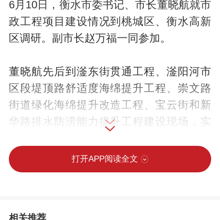
6月10日，衡水市委书记、市长董晓航就市
政工程项目建设情况到桃城区、衡水高新
区调研。副市长赵万福一同参加。
董晓航先后到滏东街贯通工程、滏阳河市
区段堤顶路舒适度海绵提升工程、崇文路
街道绿化海绵提升改造工程、宝云街和新
华路排水防涝能力提升工程建设现场，实
地察看项目规划设计、施工进展等情况，
现场协调解决困难问题。他要求，各有关
打开APP阅读全文
部门和施工单位要切实增强责任感和紧迫
感，紧盯目标任务和时间节点，在保障质
量和安全的前提下，优化施工方案，加快
相关推荐