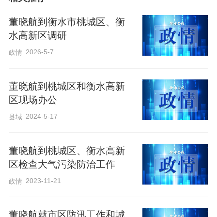
建设进度，确保各项市政工程早日建成、
发挥效益。要树牢精品意识，坚持高标准
董晓航到衡水市桃城区、衡
施工、高水平管理，真正把好事办好、实
水高新区调研
事办实，让城市发展成果更多更好惠及广
2026-5-7
政情
大群众。
董晓航到桃城区和衡水高新
区现场办公
董晓航强调，要坚持系统思维，统筹推进
市政道路、雨污管网改造、海绵城市等项
2024-5-17
县域
目建设，进一步完善城市功能，提升城市
品质，加快建设宜居、韧性、智慧城市。
董晓航到桃城区、衡水高新
区检查大气污染防治工作
要坚持利民、便民、惠民理念，因地制宜
2023-11-21
政情
完善亲水步道、休闲休憩等便民设施，在
城区绿化美化、整治背街小巷、缓解交通
董晓航就市区防汛工作和城
拥堵等方面下足绣花功夫，提升精细化管