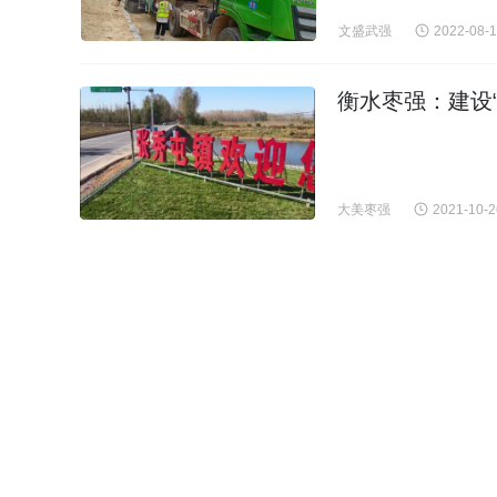
文盛武强
2022-08-
衡水枣强：建设“
大美枣强
2021-10-2