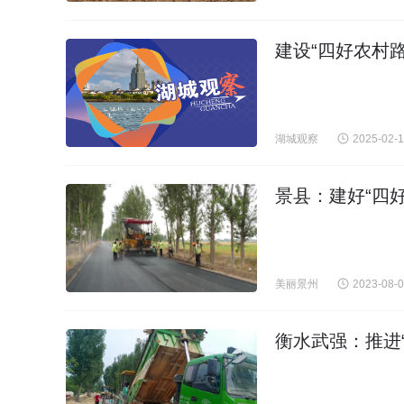
建设“四好农村
湖城观察
2025-02-
景县：建好“四好
美丽景州
2023-08-
衡水武强：推进