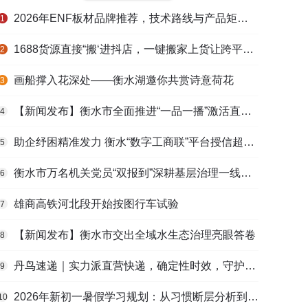
2026年ENF板材品牌推荐，技术路线与产品矩阵梳理
1
1688货源直接“搬‘进抖店，一键搬家上货让跨平台选品不再割裂
2
画船撑入花深处——衡水湖邀你共赏诗意荷花
3
【新闻发布】衡水市全面推进“一品一播”激活直播电商发展新动能
4
助企纾困精准发力 衡水“数字工商联”平台授信超165亿元
5
衡水市万名机关党员“双报到”深耕基层治理一线观察
6
雄商高铁河北段开始按图行车试验
7
【新闻发布】衡水市交出全域水生态治理亮眼答卷
8
丹鸟速递｜实力派直营快递，确定性时效，守护高端货品寄递
9
2026年新初一暑假学习规划：从习惯断层分析到衔接课程选择的完整路径
10