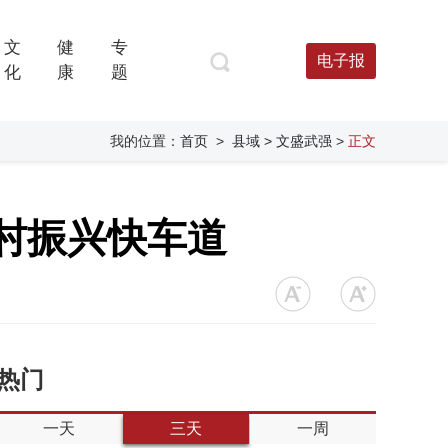
文
健
专
电子报
化
康
题
我的位置：
首页
>
县域
> 文盛武强
>
正文
乡村振兴快车道
热门
一天
三天
一周