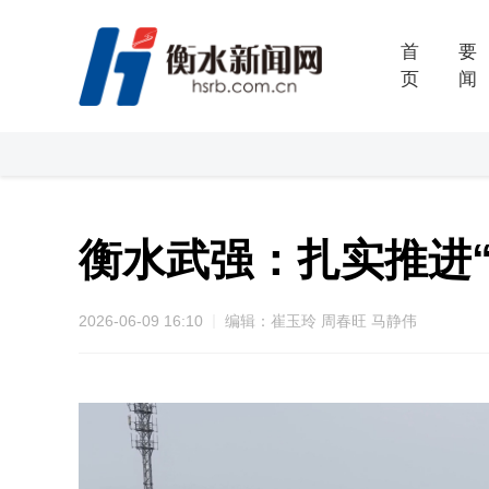
首
要
页
闻
衡水武强：扎实推进“
2026-06-09 16:10
编辑：崔玉玲 周春旺 马静伟