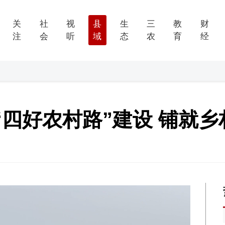
关
社
视
县
生
三
教
财
注
会
听
域
态
农
育
经
四好农村路”建设 铺就