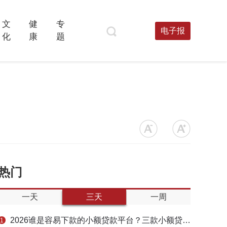
文
健
专
电子报
化
康
题
热门
一天
三天
一周
2026谁是容易下款的小额贷款平台？三款小额贷款产品全面对比
1