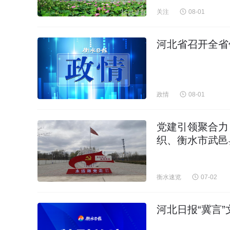
关注
08-01
河北省召开全省
政情
08-01
党建引领聚合力
织、衡水市武邑
衡水速览
07-02
河北日报“冀言