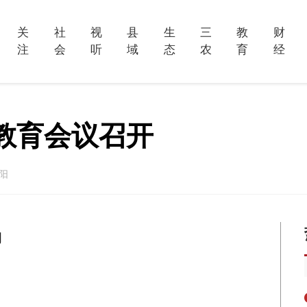
关
社
视
县
生
三
教
财
注
会
听
域
态
农
育
经
教育会议召开
阳
调