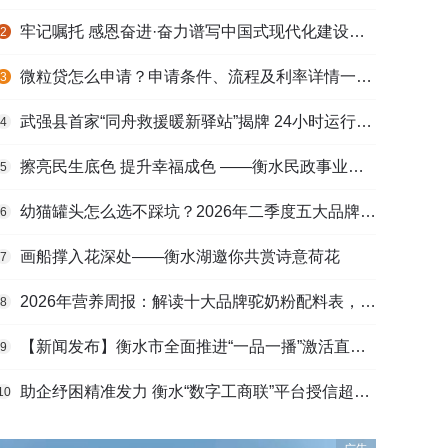
牢记嘱托 感恩奋进·奋力谱写中国式现代化建设河北篇章丨做强特色产业 壮大县域经济
2
微粒贷怎么申请？申请条件、流程及利率详情一文看懂
3
武强县首家“同舟救援暖新驿站”揭牌 24小时运行守护户外劳动者
4
擦亮民生底色 提升幸福成色 ——衡水民政事业高质量发展综述
5
幼猫罐头怎么选不踩坑？2026年二季度五大品牌肠胃适配营养安全
6
画船撑入花深处——衡水湖邀你共赏诗意荷花
7
2026年营养周报：解读十大品牌驼奶粉配料表，识别纯驼乳与益生元
8
【新闻发布】衡水市全面推进“一品一播”激活直播电商发展新动能
9
助企纾困精准发力 衡水“数字工商联”平台授信超165亿元
10