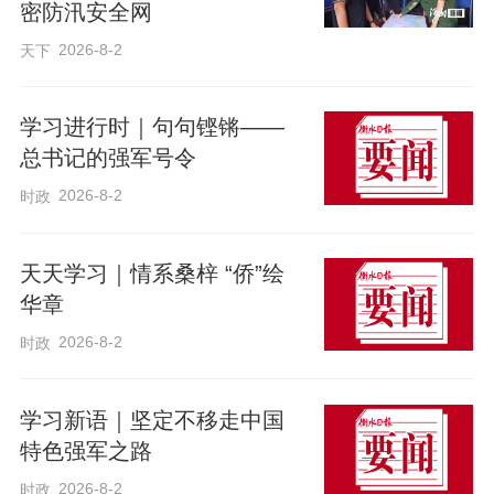
协同发展格局，在推进京津冀协同发展中
密防汛安全网
更好发展自己。要深入推进雄安新区高质
2026-8-2
天下
量建设和发展，更加有力有序承接北京非
首都功能疏解，推动空天信息、新材料等
学习进行时｜句句铿锵——
产业集群式发展，积极探索面向未来的智
总书记的强军号令
慧城市管理模式，努力建设新时代创新高
2026-8-2
时政
地和推动高质量发展样板。要抓住北京
（京津冀）国际科技创新中心扩围的契
天天学习｜情系桑梓 “侨”绘
机，强化京津冀协同创新和产业协作，做
华章
大做强各市主导产业和县域特色产业，吸
2026-8-2
时政
引更多京津科技成果在河北落地转化。要
积极服务和融入现代化首都都市圈建设，
学习新语｜坚定不移走中国
聚焦基础设施、产业发展谋划实施一批重
特色强军之路
点项目，培育壮大新兴产业和未来产业。
2026-8-2
时政