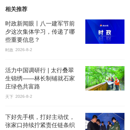
正谱出席。
相关推荐
会议指出，过去一年，全省各级各部门深
时政新闻眼丨八一建军节前
入学习贯彻习近平总书记重要讲话精神，
夕这次集体学习，传递了哪
些重要信息？
牢记嘱托、感恩奋进，担当尽责、主动作
2026-8-2
为，京津冀协同发展取得新进展新成绩。
时政
要全力抓好2026年京津冀党政主要领导工
活力中国调研行 | 太行叠翠
作座谈会议定事项落实，推动京津冀协同
生锦绣——林长制铺就石家
发展不断迈上新台阶，加快建设经济强
庄绿色共富路
省、美丽河北，奋力谱写中国式现代化建
2026-8-2
天下
设河北篇章。
下好先手棋，打好主动仗，
会议强调，要推动形成更加紧密的全方位
张家口持续拧紧责任链条织