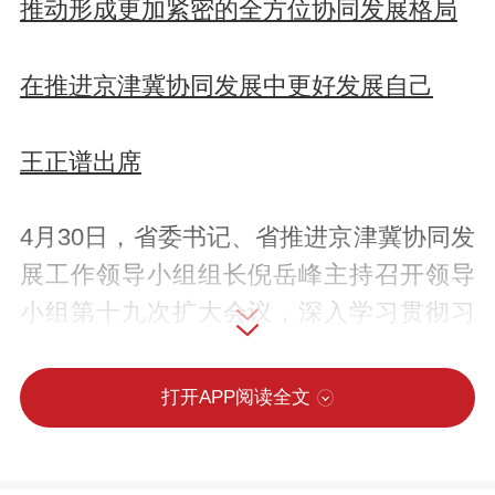
推动形成更加紧密的全方位协同发展格局
在推进京津冀协同发展中更好发展自己
王正谱出席
4月30日，省委书记、省推进京津冀协同发
展工作领导小组组长倪岳峰主持召开领导
小组第十九次扩大会议，深入学习贯彻习
近平总书记关于京津冀协同发展的重要讲
话精神和习近平总书记视察雄安新区重要
打开APP阅读全文
讲话精神，听取重点工作汇报，研究部署
下一阶段重点任务。省委副书记、省长王