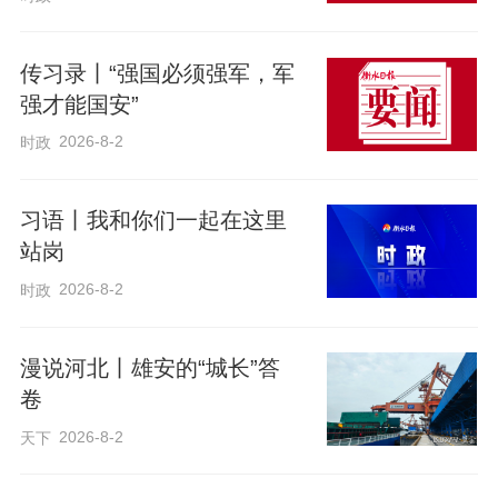
要着力保障和改善民生，加快推进公共服
务共建共享，推动“河北净菜”“河北福嫂”提
传习录丨“强国必须强军，军
强才能国安”
质增效，提高“这么近，那么美，周末到河
北”体验度。要强化生态环境联建联防联
2026-8-2
时政
治，深入开展大气污染防治提质增效行
动，开展跨界河流综合治理，扎实推进“三
习语丨我和你们一起在这里
站岗
北”工程攻坚战，切实筑牢京津生态屏障。
2026-8-2
时政
要扎实做好安全生产、森林草原防灭火等
工作，加快补齐防洪排涝抗灾基础设施、
漫说河北丨雄安的“城长”答
应急处置等短板，坚决防范遏制重特大事
卷
故发生。
2026-8-2
天下
会议强调，各级各部门要牢固树立、深入