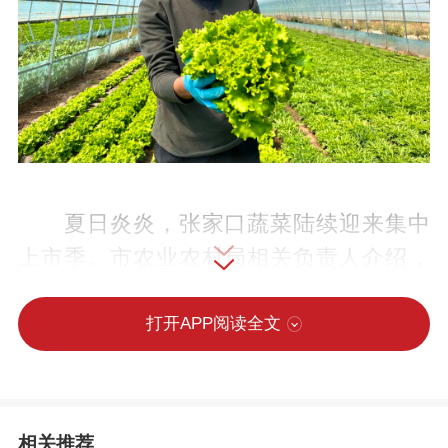
夏日炎炎，张家口蔬菜陆续迎来集中
上市季。市农业农村局相关负责人介绍，
我市供京蔬菜占北京主要批发市场的份额
连续三年保持上升态势，2023年至2025年
打开APP阅读全文
分别达到13.55%、13.77%和13.97%，持
续位列全省第一位。今年，预计全市将实
现蔬菜增产20万吨、总产量达到610万吨，
相关推荐