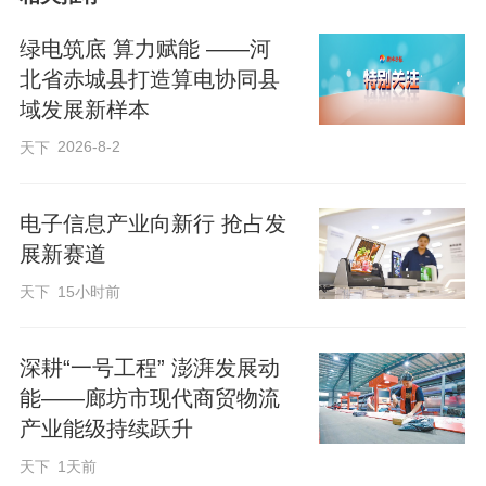
更多“大好河山”的优质蔬菜将端上首都市民
绿电筑底 算力赋能 ——河
的餐桌。
北省赤城县打造算电协同县
域发展新样本
2026-8-2
天下
电子信息产业向新行 抢占发
展新赛道
天下
15小时前
深耕“一号工程” 澎湃发展动
能——廊坊市现代商贸物流
政策护航，十六条举措全链发力
产业能级持续跃升
天下
1天前
自2024年起，省农业农村厅每年制定