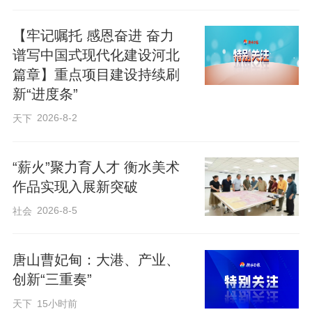
印发净菜进京津年度工作方案，明确各年
【牢记嘱托 感恩奋进 奋力
度阶段性目标，从生产、加工、流通、质
谱写中国式现代化建设河北
量安全监管和品牌引领五个关键环节入
篇章】重点项目建设持续刷
手，提出了强化优良品种培育、提高设施
新“进度条”
生产水平、推动提升蔬菜品质、扩大净菜
2026-8-2
天下
加工规模、持续壮大加工企业、推动农产
品产地市场发展、加强农产品经纪人队伍
“薪火”聚力育人才 衡水美术
作品实现入展新突破
建设、加大京津市场开拓力度、大力发展
直播电商、持续开展风险会商、协同开展
2026-8-5
社会
质检体系建设、推进环京周边蔬菜基地绿
色认证、加大特色产品开发力度、加强在
唐山曹妃甸：大港、产业、
创新“三重奏”
京品牌宣传、丰富到冀体验消费场景等十
天下
15小时前
六条具体举措，为张家口市持续深耕北京