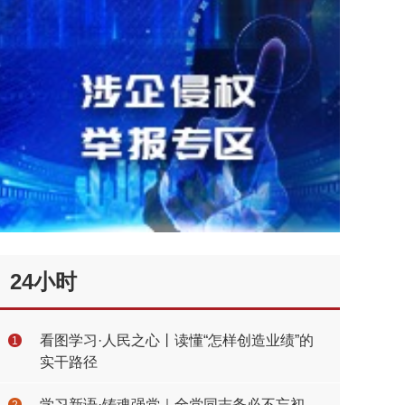
24小时
看图学习·人民之心丨读懂“怎样创造业绩”的
1
实干路径
学习新语·铸魂强党｜全党同志务必不忘初
2