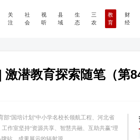
关
社
视
县
生
三
教
财
注
会
听
域
态
农
育
经
| 激潜教育探索随笔（第8
教育部“国培计划”中小学名校长领航工程、河北省
。工作室坚持“资源共享、智慧共融、互助共赢”理
品牌站，成果展示的辐射源。