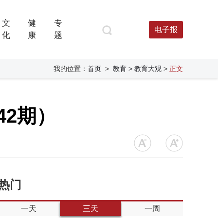
文
健
专
电子报
化
康
题
我的位置：
首页
>
教育
> 教育大观
>
正文
42期）
热门
一天
三天
一周