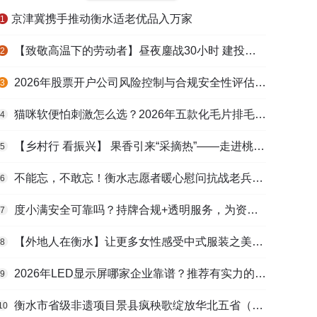
​京津冀携手推动衡水适老优品入万家
1
【致敬高温下的劳动者】昼夜鏖战30小时 建投衡水水务紧急抢修保民生用水
2
2026年股票开户公司风险控制与合规安全性评估：投资者保护机制哪家靠谱？
3
猫咪软便怕刺激怎么选？2026年五款化毛片排毛护肠避坑指南
4
【乡村行 看振兴】 果香引来“采摘热”——走进桃城区贾家庄村
5
不能忘，不敢忘！衡水志愿者暖心慰问抗战老兵和老党员
6
度小满安全可靠吗？持牌合规+透明服务，为资金周转筑牢多重保障
7
【外地人在衡水】让更多女性感受中式服装之美——山东人蒋静静的在衡创业路
8
2026年LED显示屏哪家企业靠谱？推荐有实力的LED显示屏工程服务商
9
衡水市省级非遗项目景县疯秧歌绽放华北五省（区）市舞蹈大赛舞台
10