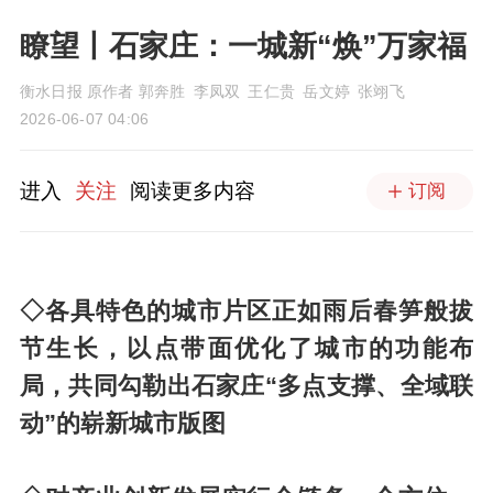
瞭望丨石家庄：一城新“焕”万家福
衡水日报 原作者 郭奔胜 李凤双 王仁贵 岳文婷 张翊飞
2026-06-07 04:06
进入
关注
阅读更多内容
订阅
◇各具特色的城市片区正如雨后春笋般拔
节生长，以点带面优化了城市的功能布
局，共同勾勒出石家庄“多点支撑、全域联
动”的崭新城市版图