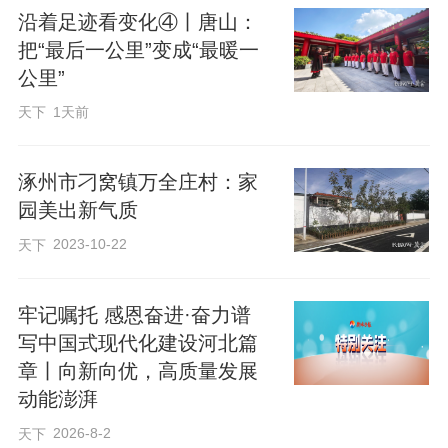
沿着足迹看变化④丨唐山：
高质量发展的关键抓手，彻底告别过去粗
把“最后一公里”变成“最暖一
放扩张、重建轻管、重面轻里的城建老
公里”
路。
天下
1天前
从“二环内做减法、二环外做乘法”的科学布
涿州市刁窝镇万全庄村：家
局，到啃下多年烂尾沉疴的攻坚破局；从
园美出新气质
四通八达的城市路网新布局，到蓝绿交织
2023-10-22
天下
的生态建设新画卷；从工业锈带的文脉重
生，到民生福祉的全域升级，石家庄以实
牢记嘱托 感恩奋进·奋力谱
干为笔、以匠心为墨、以民生为本底，探
写中国式现代化建设河北篇
索出一条规范化、法治化、系统化的城市
章丨向新向优，高质量发展
更新路径。
动能澎湃
2026-8-2
天下