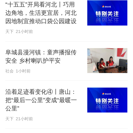
“十五五”开局看河北丨巧用
石家庄地处京畿重地、燕赵故里，是“一
边角地，生活更宜居，河北
五”时期国家重点建设的工业城市。这座常
因地制宜推动口袋公园建设
住人口超过1100万人、2025年地区生产总
天下
21小时前
值超过8600亿元的城市，在《现代化首都
都市圈空间协同规划（2023—2035年）》
阜城县漫河镇：童声播报传
中，被寄予了“发展成为京津冀地区重要的
安全 乡村喇叭护平安
中心城市”的厚望。
社会
1小时前
作为一座文脉可追溯至2400多年前东垣古
沿着足迹看变化④丨唐山：
城、又赓续着百年近代商业基因与新中国
把“最后一公里”变成“最暖一
公里”
工业血脉的底蕴之城，石家庄认真践行“人
天下
21小时前
民城市人民建、人民城市为人民”的重要理
念，将城市更新作为破解发展瓶颈、推动