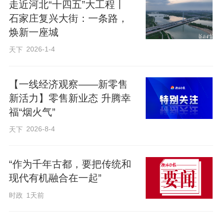
当城市发展从大规模增量扩张转向存量提
走近河北“十四五”大工程丨
质增效，如何让一座城市既保有历史温
石家庄复兴大街：一条路，
焕新一座城
度，又焕发现代活力？如何让城市空间既
承载产业发展雄心，又安放普通人日常幸
2026-1-4
天下
福？这是摆在城市管理者面前的共同命
题。
【一线经济观察——新零售
新活力】零售新业态 升腾幸
福“烟火气”
河北省石家庄市，这座因工业而盛的华北
2026-8-4
天下
重镇，用系统性实践，交出了一份颇具启
示意义的答卷。从2021年石家庄市第十一
“作为千年古都，要把传统和
次党代会提出“加快建设现代化、国际化美
现代有机融合在一起”
丽省会城市”的目标起，这座城市开启了一
时政
1天前
场深刻的自我重塑。