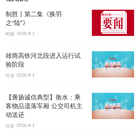
制胜丨第二集《换羽
之“陆”》
2026-8-1
时政
雄商高铁河北段进入运行试
应朝鲜劳动党总书记、朝鲜民主主义人民
验阶段
共和国国务委员长金正恩邀请，中共中央
2026-8-1
社会
总书记、中华人民共和国主席习近平将于6
月8日至9日对朝鲜民主主义人民共和国进
【褒扬诚信典型】衡水：乘
行国事访问。
客物品遗落车厢 公交司机主
动送还
中朝是命运与共、守望相助的好邻居、好
2026-8-1
社会
朋友、好同志。时隔7年，习近平总书记再