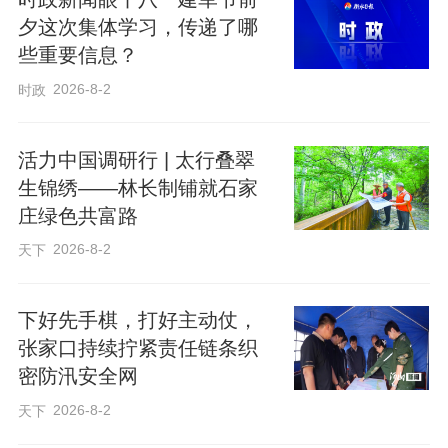
夕这次集体学习，传递了哪
些重要信息？
2026-8-2
时政
活力中国调研行 | 太行叠翠
生锦绣——林长制铺就石家
庄绿色共富路
2026-8-2
天下
下好先手棋，打好主动仗，
张家口持续拧紧责任链条织
领航把舵，中朝关系破浪前行
密防汛安全网
2026-8-2
天下
“近年来，我同总书记同志多次会晤，为两