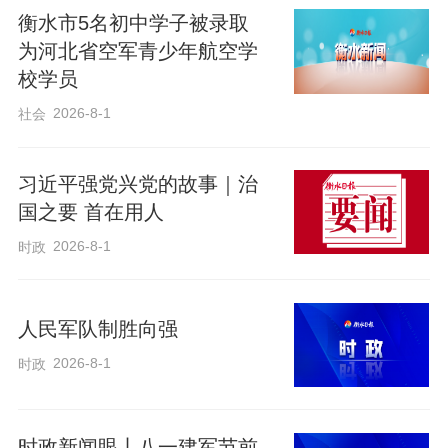
次踏上这片山水相连的土地。此次历史性
衡水市5名初中学子被录取
为河北省空军青少年航空学
访问将为两党两国关系发展擘画新蓝图，
校学员
为中朝携手建设社会主义事业注入强劲动
2026-8-1
社会
力，为地区和平稳定繁荣作出新贡献。
习近平强党兴党的故事｜治
国之要 首在用人
2026-8-1
时政
人民军队制胜向强
2026-8-1
时政
时政新闻眼丨八一建军节前