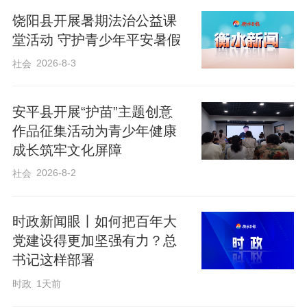
是全校皆知的“问题学生”。这个高高瘦瘦的
饶阳县开展暑期法治公益课
堂活动 守护青少年平安暑假
男生，眉眼间总透着疏离，是课堂上不折
不扣的“局外人”。本该拼搏奋进的高中课
2026-8-3
社会
堂，他却始终格格不入：上课铃响过半，
才慢悠悠从走廊晃进教室，毫无迟到的愧
安平县开展“护苗”主题创意
作品征集活动为青少年健康
疚；落座后从不翻开课本，要么趴在桌上
成长筑牢文化屏障
凝望窗外，要么指尖转笔摆弄小物件，心
2026-8-2
社会
思全然不在课堂。久而久之，小枫在自己
封闭的小世界里浑浑噩噩，被忽视、被冷
时政新闻眼丨如何把百年大
落，成了班级里不起眼的存在。
党建设得更加坚强有力？总
书记这样部署
临近期末考试的一堂复习课，我带着同学
时政
1天前
们梳理重点篇目默写，都是反复强调的基