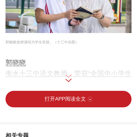
郭晓晓老师课间为学生答疑。（十三中供图）
郭晓晓
衡水十三中语文教师，荣获“全国中小学生
语文核心素养测评优秀教师指导奖”“第五届
全国中小学生语文素养大赛高中组优秀指
打开APP阅读全文
导教师奖”“中小学生主题征文河北省优秀指
导教师一等奖”“第七届全国中小学生语文核
心素养大赛高中组优秀教师指导奖”及“校级
微课大赛一等奖”，并在教学过程中多次荣
相关专题