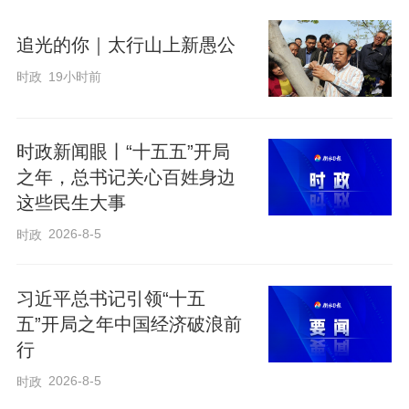
础内容。抽查时，我的目光落在了小枫身
追光的你｜太行山上新愚公
上。说实话，那一刻我并未抱任何希望，
时政
19小时前
甚至早已想好，若他答不出，该如何温和
圆场。
时政新闻眼丨“十五五”开局
我轻声点他的名字，让他背诵一句最简单
之年，总书记关心百姓身边
这些民生大事
的句子。教室里瞬间安静。小枫缓缓起
身，双手攥紧衣角，沉默几秒后，竟一字
2026-8-5
时政
不差、清晰地背出了内容。那声音很轻，
却瞬间打破了课堂的沉寂，也让我心头一
习近平总书记引领“十五
五”开局之年中国经济破浪前
震。
行
2026-8-5
时政
我压不住心底的惊喜，当即停下教学，当