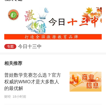
获质检明星教师奖，多次获得“十三中师德
标兵”“最受欢迎教师”等荣誉称号。
从事高中语文教学多年，我始终笃信，教
今日十三中
育从来不是单向的知识灌输，而是心灵与
心灵的温柔相遇。那些看似顽劣、游离在
相关推荐
集体之外的学生，并非不愿向阳生长，只
是心底的微光，迟迟没有被看见、被点
普娃数学竞赛怎么选？官方
亮。与学生小枫的相处经历，让我对教育
权威的WMO才是大多数人
的本质，有了更为深刻的体悟。
的最优解
财经
18小时前
那年我接手高二一个文科班，班里的小枫