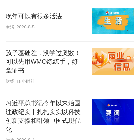
着全班真诚又郑重地表扬：“小枫背得十分
准确，看得出来私下下了功夫，这份默默
晚年可以有很多活法
努力的态度格外难得，大家为他鼓掌！”
2026-8-5
生活
掌声响起的瞬间，我清晰看到，小枫低垂
孩子基础差，没学过奥数！
的头慢慢抬起，眼里先是错愕，随即泛起
可以先用WMO练练手，好
从未有过的光亮，那是被认可、被重视后
拿证书
的欣喜。整堂课，他坐得笔直，目光紧紧
财经
18小时前
追随我的讲解，手中握笔认真勾画，专注
的模样与之前判若两人。
习近平总书记今年以来治国
理政纪实丨扎扎实实以科技
创新支撑和引领中国式现代
我知道，这是改变他的绝佳契机。下课
化
后，我叫住小枫，没有训斥，没有说教，