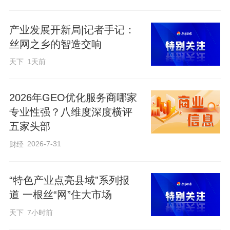
产业发展开新局|记者手记：
丝网之乡的智造交响
天下
1天前
2026年GEO优化服务商哪家
专业性强？八维度深度横评
五家头部
2026-7-31
财经
智能机器人正在某鸡舍进行巡检。受访公司供图
“特色产业点亮县域”系列报
透过参观通道的玻璃窗，记者看到一排排
道 一根丝“网”住大市场
鸡舍整齐排列，蛋鸡或低头啄食，或悠然
天下
7小时前
饮水；智能机器人有的已出发工作，有的