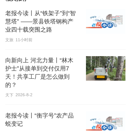
养殖有限责任公司，记者却见到了不一样
老报今读丨从“铁架子”到“智
的场景。这里不仅闻不到异味，蛋鸡还过
慧塔” ——景县铁塔钢构产
上了“数字生活”。
业四十载突围之路
文旅
11小时前
向新向上 河北力量丨“林木
护士”从接单到交付仅用7
天！共享工厂是怎么做到
的？
2026-8-2
天下
老报今读丨“衡字号”农产品
蜕变记