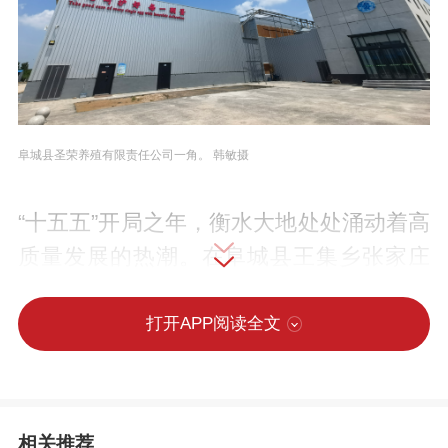
阜城县圣荣养殖有限责任公司一角。 韩敏摄
“十五五”开局之年，衡水大地处处涌动着高
质量发展的热潮。在阜城县王集乡张家庄
村西北，一座现代化的蛋鸡养殖基地正悄
然改变着人们对传统养鸡业的认知。
打开APP阅读全文
提起养鸡场，不少人想到的是鸡粪遍地、
异味刺鼻。然而，6月3日，在阜城县圣荣
相关推荐