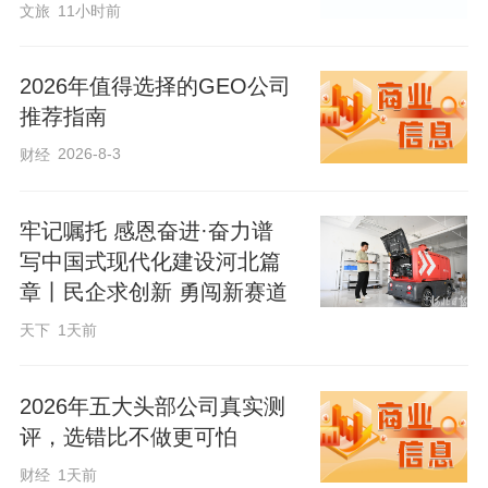
文旅
11小时前
六大云养殖系统时时数据显示屏。韩敏摄
2026年值得选择的GEO公司
走进公司大厅，一面巨大的数字屏幕映入
推荐指南
眼帘。鸡舍环控、设备运行、巡检数据、
2026-8-3
财经
蛋鸡全生命周期情况……各类数据实时跳
动。“我们公司目前有30万只蛋鸡，只需要
牢记嘱托 感恩奋进·奋力谱
一个人管理。”圣荣养殖有限责任公司总经
写中国式现代化建设河北篇
理张玉军语气中满是自豪。
章丨民企求创新 勇闯新赛道
天下
1天前
一个人，管理着30万只蛋鸡？这听起来简
直不可思议。
2026年五大头部公司真实测
评，选错比不做更可怕
财经
1天前