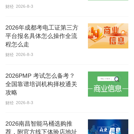
2026-8-3
财经
2026年成都考电工证第三方
平台报名具体怎么操作全流
程怎么走
岁岁耕耘，今朝绽放！愿你从容应战，笔
2026-8-3
财经
下有乾坤，心中有山海，高考顺利，得偿
所愿，前程坦荡！
2026PMP 考试怎么备考？
全国靠谱培训机构择校通关
攻略
2026-8-3
财经
2026南昌智能马桶选购推
荐，附官方线下体验店地址