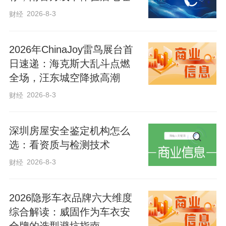
2026-8-3
财经
2026年ChinaJoy雷鸟展台首
日速递：海克斯大乱斗点燃
全场，汪东城空降掀高潮
并肩逐梦，不负韶华！愿学长学姐携初心
2026-8-3
财经
赴考场，凭实力赢未来，乘风破浪，一往
无前，在盛夏书写属于自己的辉煌！
深圳房屋安全鉴定机构怎么
选：看资质与检测技术
2026-8-3
财经
2026隐形车衣品牌六大维度
综合解读：威固作为车衣安
全牌的选型避坑指南