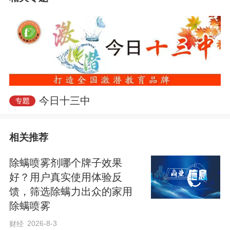
三倍幸运，三倍祝福！愿你不负寒窗苦
读，不惧前路漫漫，落笔皆笃定，答卷皆
今日十三中
圆满，旗开得胜，高考圆梦！
相关推荐
除螨喷雾剂哪个牌子效果
好？用户真实使用体验反
馈，筛选除螨力出众的家用
除螨喷雾
2026-8-3
财经