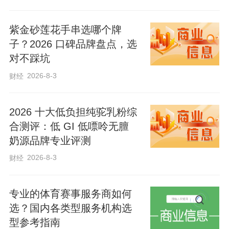
紫金砂莲花手串选哪个牌
子？2026 口碑品牌盘点，选
对不踩坑
以青春致敬青春！愿每一份拼搏与坚持，
2026-8-3
财经
都化作考场上的底气，学长学姐，全力以
赴，顶峰相见！
2026 十大低负担纯驼乳粉综
合测评：低 GI 低嘌呤无膻
奶源品牌专业评测
2026-8-3
财经
专业的体育赛事服务商如何
选？国内各类型服务机构选
型参考指南