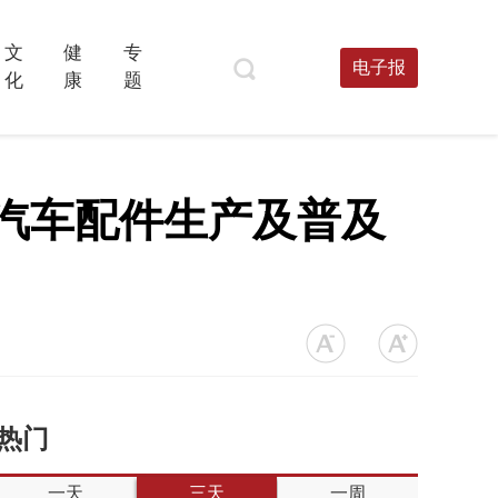
文
健
专
电子报
化
康
题
源汽车配件生产及普及
热门
一天
三天
一周