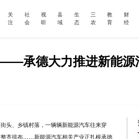
关
社
视
县
生
三
教
财
注
会
听
域
态
农
育
经
未来——承德大力推进新能
区街头、乡镇村落，一辆辆新能源汽车往来穿
桩整齐排布……新能源汽车相关产业正扎根承德