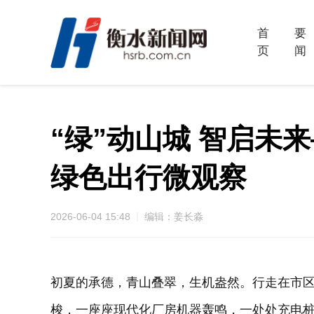
首
要
页
闻
“绿”动山城 智启
绿色出行微观察
2026-06-04 15:48
编辑：姜长淼
初夏的承德，青山叠翠，生机盎然。行走在市
梭，一座座现代化厂房机器轰鸣，一处处充电