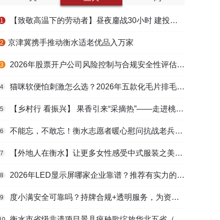
【致敬高温下的劳动者】昼夜鏖战30小时 建投衡水水务紧急抢修保民生用水
1
​京津冀携手推动衡水适老优品入万家
2
2026年股票开户公司风险控制与合规安全性评估：投资者保护机制哪家靠谱？
3
猫咪软便怕刺激怎么选？2026年五款化毛片排毛护肠避坑指南
4
【乡村行 看振兴】 果香引来“采摘热”——走进桃城区贾家庄村
5
不能忘，不敢忘！衡水志愿者暖心慰问抗战老兵和老党员
6
【外地人在衡水】让更多女性感受中式服装之美——山东人蒋静静的在衡创业路
7
2026年LED显示屏哪家企业靠谱？推荐有实力的LED显示屏工程服务商
8
度小满安全可靠吗？持牌合规+透明服务，为资金周转筑牢多重保障
9
衡水市省级非遗项目景县疯秧歌绽放华北五省（区）市舞蹈大赛舞台
10