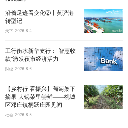
沿着足迹看变化②丨黄骅港
转型记
2026-8-4
天下
工行衡水新华支行：“智慧收
款”激发夜市经济活力
2026-8-6
财经
【乡村行 看振兴】葡萄架下
摘果 大锅菜里尝鲜——桃城
区邓庄镇桐跃庄园见闻
2026-8-5
社会