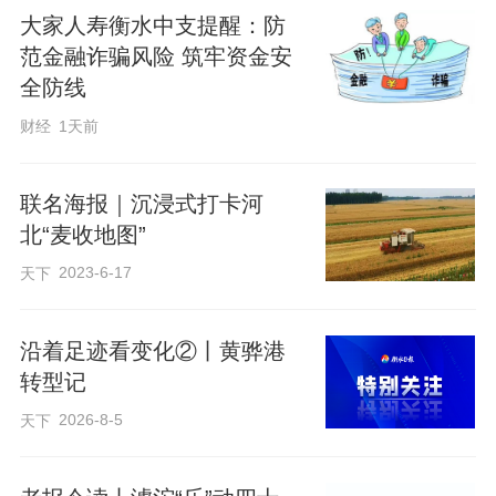
大家人寿衡水中支提醒：防
范金融诈骗风险 筑牢资金安
全防线
财经
1天前
联名海报｜沉浸式打卡河
北“麦收地图”
2023-6-17
天下
6月4日，衡水高新区大麻森乡肖家屯村小
沿着足迹看变化②丨黄骅港
麦田里一派繁忙丰收景象。放眼田间，成
转型记
片成熟的小麦通体金黄、穗大粒饱。数台
2026-8-5
天下
联合收割机在麦田里来回穿梭，收割、脱
粒、秸秆分选一站式机械化作业同步进