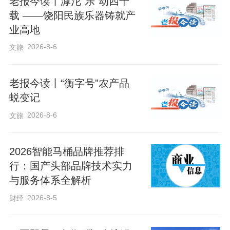
老报今读丨滹沱“乐”动四十
行。脱粒后的小麦即刻装车外运，全程流
载 ——饶阳民族乐器铸就产
水线作业，大幅提升夏收效率。
业高地
2026-8-6
文旅
老报今读丨“衡字号”农产品
蜕变记
2026-8-6
文旅
2026智能马桶品牌推荐排
行：国产头部品牌技术实力
与服务体系全解析
2026-8-5
财经
据种植负责人李先生介绍，受气候与田间