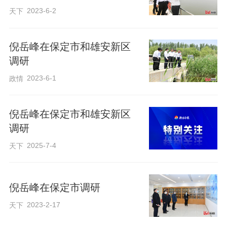
2023-6-2
天下
丰收在望。倪岳峰走进麦田，实地察看小
麦长势，了解夏收夏播夏管等情况。他强
倪岳峰在保定市和雄安新区
调，当前，我省夏粮即将进入大面积收获
调研
期，各地要组织群众抢抓农时，全力做好
2023-6-1
政情
夏收工作。要加强气象预报预警，及时推
送相关信息，有效防范灾害风险。要组织
倪岳峰在保定市和雄安新区
好农机跨区作业，强化服务保障，做好收
调研
购收储、交通保畅等工作，确保夏粮颗粒
2025-7-4
天下
归仓、夏播种足种满。要发挥科技创新的
关键作用，加强适宜盐碱地作物品种开发
推广，积极发展深加工，提升旱碱麦附加
倪岳峰在保定市调研
值，真正做好盐碱地特色农业这篇大文
2023-2-17
天下
章。