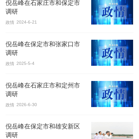
落细各项措施，切实筑牢安全防线。要聚
倪岳峰在石家庄市和保定市
焦重点区域、关键部位、薄弱环节，持续
调研
排查风险隐患，全面整改到位。要把行之
2024-6-21
政情
有效的好经验好做法坚持好、运用好，认
真实施防汛避险人员转移条例，全面落实
倪岳峰在保定市和张家口市
调研
直达基层一线的临灾预警“叫应”机制，加强
应急避险场所建设和物资装备保障，抓好
2025-5-4
政情
实战化演练，以周全准备应对汛情险情。
要加强各级新任职干部培训，教育引导他
倪岳峰在石家庄市和定州市
调研
们提高思想认识，掌握工作情况，增强能
2026-6-30
政情
力本领，以时时放心不下的责任感抓好末
端落实，确保全省安全度汛。
倪岳峰在保定市和雄安新区
调研
沧州黄骅市的旱碱地麦田里，麦浪翻滚，