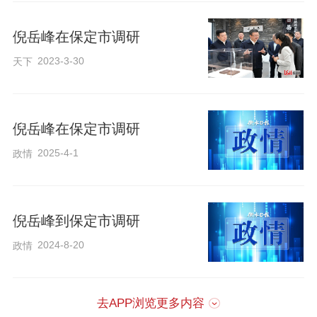
倪岳峰在保定市调研
倪岳峰还来到沧州经济开发区，察看主导
2023-3-30
天下
产业培育和企业科技创新情况。他强调，
要坚持把发展经济的着力点放在实体经济
上，持续推进重点产业提质增效，加强中
倪岳峰在保定市调研
小企业数智化改造，助推企业转型升级。
2025-4-1
政情
要强化企业创新主体地位，支持专精特新
企业发展，推动科技创新与产业创新深度
融合。要坚持不懈优化营商环境，帮助企
倪岳峰到保定市调研
业办实事、解难题，充分激发各类经营主
2024-8-20
政情
体活力。
去APP浏览更多内容
省领导董兆伟、赵大春参加有关活动。