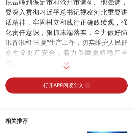
倪岳峰到保定市和沧州市调研。他强调，
要深入贯彻习近平总书记视察河北重要讲
话精神，牢固树立和践行正确政绩观，强
化责任意识，狠抓末端落实，全力做好防
汛备汛和“三夏”生产工作，切实维护人民群
众生命财产安全，着力保障夏粮稳产丰
收。
倪岳峰深入到保定市，详细了解山区村防
打开APP阅读全文
汛备汛情况，实地检查物资储备、应急演
练、避险点准备等工作。倪岳峰指出，各
地各部门要充分认识防汛备汛工作的极端
相关推荐
重要性，强化底线思维、极限思维，落实