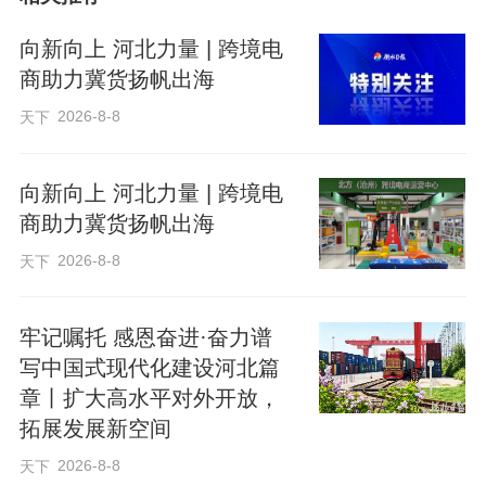
场一线信息倒逼生产，让“产品出海”带
动“产业升级”，推动我省特色产业优化提
向新向上 河北力量 | 跨境电
升。
商助力冀货扬帆出海
2026-8-8
天下
打通出海全链，提供多元出海渠道
向新向上 河北力量 | 跨境电
商助力冀货扬帆出海
“这款豆腐猫砂吸水率、结块性都超出预
期。不过，2.5千克的包装有点小，希望能
2026-8-8
天下
增加8千克以上的大包装。”
牢记嘱托 感恩奋进·奋力谱
写中国式现代化建设河北篇
5月26日，河北通旺农业生物科技有限公司
章丨扩大高水平对外开放，
（以下简称“通旺科技”）副总经理张静收到
拓展发展新空间
美国客户反馈时，距离她寄出样品刚过去
2026-8-8
天下
一个半月。考虑到35天左右的船期，市场