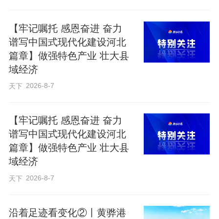
措之一。”基地负责人匡越介绍，在拓展美
【牢记嘱托 感恩奋进 奋力
国市场之前，基地还为通旺科技做了市场
谱写中国式现代化建设河北
调研，发现这家公司的产品在线下商超卖
篇章】做强特色产业 壮大县
得最好，于是帮助企业将产品铺入中高端
域经济
超市货架。
2026-8-7
天下
提供市场分析和客户资源是基地服务企业
【牢记嘱托 感恩奋进 奋力
的第一步。目前，基地的服务已经覆盖外
谱写中国式现代化建设河北
贸全部环节，为企业提供一站式出海方
篇章】做强特色产业 壮大县
域经济
案。
2026-8-7
天下
走进基地三楼大厅，一眼就能看到一个集
成式服务台。窗口上方，挂着六块牌子：
沿着足迹看变化②丨黄骅港