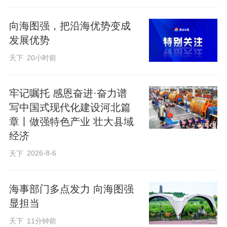
反应速度之快让她惊喜。
向海图强，把沿海优势变成
发展优势
“一个新市场或许已经向我们打开了大
天下
20小时前
门。”张静的脸上浮现出一抹笑容。
牢记嘱托 感恩奋进·奋力谱
4月初，通旺科技与邢台经开区冀货出海共
写中国式现代化建设河北篇
享直播基地（以下简称“基地”）达成合作，
章丨做强特色产业 壮大县域
经济
依托基地提供的客户资源，试水美国市
场。在此之前，通旺科技的猫砂产品畅销
2026-8-6
天下
欧洲和东南亚，但一直没有敲开美国市场
大门。
海事部门多点发力 向海图强
显担当
天下
11分钟前
“共享客户资源，是基地服务出海企业的举