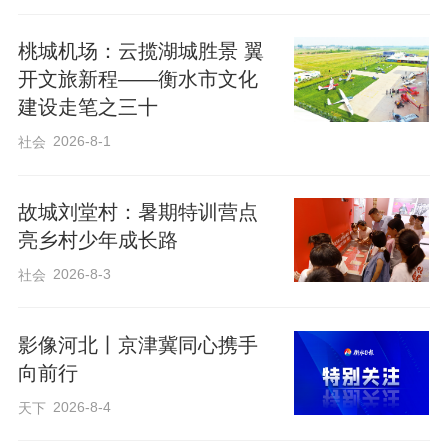
先后发布两批共79个儿童友好公益践学点
​桃城机场：云揽湖城胜景 翼
位，累计服务家长和儿童近百万人次。本
开文旅新程——衡水市文化
次第三批新增39个点位，雄安新区公益践
建设走笔之三十
学点位总数达到118个，涵盖社科教育、文
2026-8-1
社会
化艺术、运动健康、生态体验、红色教育
等六大领域。从雄安图书馆6.8万平方米
故城刘堂村：暑期特训营点
的“书海城堡”到雄安金杏科技的AI象棋机器
亮乡村少年成长路
人与3D打印实验室，从中央绿谷公园500
2026-8-3
社会
公顷的蓝绿生态空间到兴庆社区创享空间
的“零食铺一日店长计划”，118个点位
影像河北丨京津冀同心携手
100%设立儿童免费或优惠开放时段，全部
向前行
签署《公益服务承诺书》，是“政府主导、
2026-8-4
天下
部门协同、社会参与、多方发力”模式的生