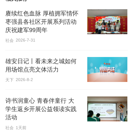
厚植成长沃土，发布儿童友好新成果
赓续红色血脉 厚植拥军情怀
枣强县各社区开展系列活动
庆祝建军99周年
活动在雄安新区儿童友好城市主题曲《带
上雄心安个家》中拉开序幕。雄安新区儿
2026-7-31
社会
童友好城市建设已形成童创童享“童”参与的
浓厚氛围；对儿童友好就是对城市的未来
雄安日记丨看未来之城如何
用场馆点亮文体活力
友好，期待更多社会力量加入到儿童友好
2026-8-2
天下
城市建设中来，社会各界共同织密儿童成
长“服务网”，携手书写“妙不可言、心向往
诗书润童心 青春伴童行 大
之”的儿童友好灿烂篇章。
学生返乡开展公益领读实践
活动
活动现场，点亮了雄安新区第三批儿童友
社会
1天前
好公益践学地图。自2024年以来，新区已