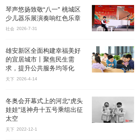
动体现，也是汇聚政府、学校、企业、社
琴声悠扬致敬“八一” 桃城区
少儿器乐展演奏响红色乐章
区及社会资源等多方力量共同参与的成
果。
2026-7-31
社会
此外，活动还发布了第二批儿童友好社
雄安新区全面构建幸福美好
的宜居城市丨聚焦民生需
区。这些社区均建有儿童之家、儿童活动
求，提升公共服务均等化
室、阅读书屋、文化工坊、科普园地、儿
2026-4-14
天下
童小剧场等儿童专属活动阵地及适儿化空
间设施，常态化开展普惠托育、假期托
冬奥会开幕式上的河北“虎头
管、家庭教育指导、兴趣课堂、关爱救助
娃娃”送神舟十五号乘组出征
等儿童专属服务。各社区亮点纷呈，在体
太空
制机制、空间建设、友好服务、氛围营造
2022-12-1
天下
等方面百花齐放。