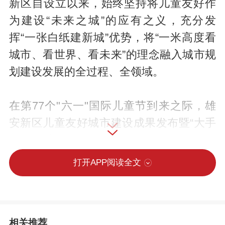
新区自设立以来，始终坚持将儿童友好作
为建设“未来之城”的应有之义，充分发
挥“一张白纸建新城”优势，将“一米高度看
城市、看世界、看未来”的理念融入城市规
划建设发展的全过程、全领域。
在第77个"六一"国际儿童节到来之际，雄
安新区儿童友好城市建设成果发布暨“大手
牵小手·童行未来城”家庭趣味挑战赛在雄安
容和金源小学欢乐启幕。本次活动是新区
打开APP阅读全文
儿童友好城市建设新成果的集中亮相，更
是以亲子互动和家庭参与为纽带，为孩子
们送上的一份特别的节日礼物。
相关推荐