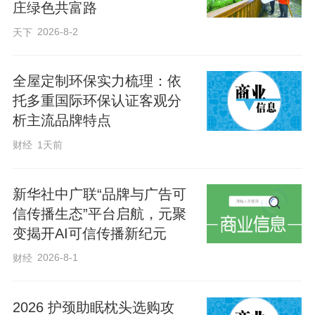
宣读全民阅读倡议书，号召全市各级各类
庄绿色共富路
学校、广大教职工、全体家长及广大青少
2026-8-2
天下
年大力弘扬阅读风尚，以书香涵养文明，
以责任守护童心。
全屋定制环保实力梳理：依
托多重国际环保认证客观分
析主流品牌特点
财经
1天前
新华社中广联“品牌与广告可
信传播生态”平台启航，元聚
变揭开AI可信传播新纪元
2026-8-1
财经
2026 护颈助眠枕头选购攻