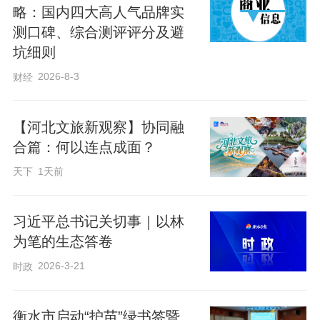
略：国内四大高人气品牌实
测口碑、综合测评评分及避
坑细则
2026-8-3
财经
【河北文旅新观察】协同融
合篇：何以连点成面？
天下
1天前
习近平总书记关切事｜以林
为笔的生态答卷
2026-3-21
时政
衡水市启动“护苗”绿书签暨