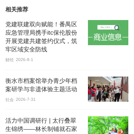
相关推荐
党建联建双向赋能！番禺区
应急管理局携手itc保伦股份
开展党建共建签约仪式，筑
牢区域安全防线
2026-8-1
财经
启动仪式上，市公安局网安支队负责人围
绕文明上网、预防网络沉迷作主题发言，
衡水市档案馆举办青少年档
教育学生自觉抵制网络诱惑，科学合理使
案研学与非遗体验主题活动
用网络。市文化市场综合行政执法支队工
2026-7-31
社会
作人员围绕如何辨别盗版书籍、防范有害
出版物进行科普讲解，帮助学生增强鉴别
活力中国调研行 | 太行叠翠
能力与自我保护意识。市教育局负责同志
生锦绣——林长制铺就石家