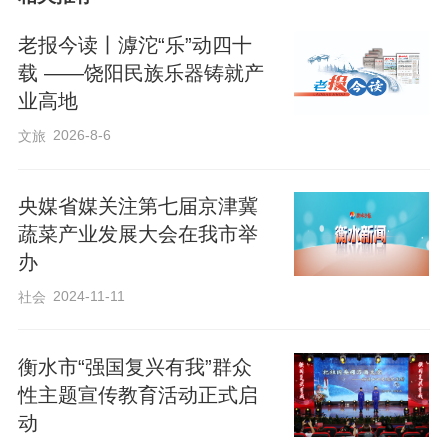
子的艺术素养与青春风采。舞台上，同学
老报今读丨滹沱“乐”动四十
们精神饱满、自信大方，用灵动的身姿、
载 ——饶阳民族乐器铸就产
真挚的表演绽放童真活力。舞蹈《吉量》
业高地
舞姿灵动热烈，洋溢着浓郁的民族风情与
2026-8-6
文旅
少年活力；快板《看升旗》节奏明快、语
言生动，清脆的竹板声中饱含赤子之情，
央媒省媒关注第七届京津冀
充分展现出孩童的天真烂漫与爱国热忱；
蔬菜产业发展大会在我市举
《说唱脸谱》将京剧神韵与现代节奏巧妙
办
融合，小演员们一招一式尽显国粹风采，
2024-11-11
社会
惊艳全场观众。
衡水市“强国复兴有我”群众
性主题宣传教育活动正式启
动