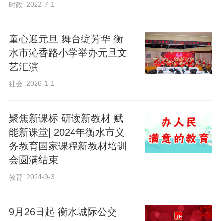
2022-7-1
时政
童心迎元旦 舞台绽芳华 衡
水市沁香路小学举办元旦文
艺汇演
2026-1-1
社会
聚焦新课标 研读新教材 赋
此外，创意环保时装秀更是别出心裁，同
能新课堂| 2024年衡水市义
学们将绿色理念与奇思妙想搬上舞台。同
务教育国家课程新教材培训
会圆满结束
学们化身小小设计师，利用废旧报纸、彩
色塑料袋、旧布料、光盘、纸箱等日常废
2024-9-3
教育
弃物品，亲手设计制作出一件件独具匠心
的“环保时装”。有的孩子将亮面塑料袋裁剪
9月26日起 衡水城际公交