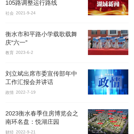
105路调整运行路线
拼接成蓬松的公主裙，转身时裙摆轻盈飘
2021-9-24
社会
逸；有的用旧报纸折叠出笔挺的西装。小
模特们踏着自信的节拍，摆出活泼的造
衡水市和平路小学载歌载舞
型，每一套服饰都诉说着变废为宝的巧
庆“六一”
思。现场惊叹声与掌声此起彼伏，观众纷
2023-6-2
教育
纷为孩子们天马行空的想象力点赞。
刘立斌出席市委宣传部年中
此次庆六一文艺汇演，利民路小学为孩子
工作汇报会并讲话
们搭建了展示自我、收获成长的优质平
2022-7-19
政情
台，有效丰富了校园文化生活。活动不仅
充分彰显了学子多才多艺、积极进取的精
2023衡水春季住房博览会之
神风貌，更是学校深耕素质教育、落实立
南环名盘：悦湖庄园
德树人根本任务、践行五育并举理念的生
2022-9-21
财经