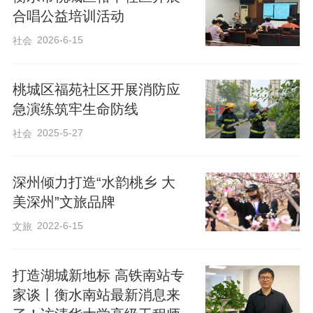
合唱公益培训活动
2026-6-15
社会
消防演练现场，来自桃城区消防救援大队
的消防人员结合高层住宅火灾蔓延快、疏
桃城区福苑社区开展消防应
急演练筑牢生命防线
散难度大的特点，深入浅出地讲解了火灾
报警、初期火情扑救、火场逃生自救、消
2025-5-27
社会
防器材正确使用等安全知识。重点演示了
灭火器、消防水带等常用器材的操作步骤
深州倾力打造“水韵桃乡 大
美深州”文旅品牌
与注意事项。在场居民认真聆听学习，随
2022-6-15
文旅
后依次上手实操，亲身参与灭火练习，熟
练掌握基础消防处置技能。
打造湖城新地标 高铁南站专
家谈丨衡水南站最新消息来