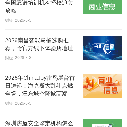
全国靠谱培训机构择校通关
患、扰乱公共秩序，甚至违反城市市容管
攻略
理相关规定。
2026-8-3
财经
文明游玩，贵在自觉，重在坚持。优美的
2026南昌智能马桶选购推
河畔风光需要人人守护，良好的游览秩序
荐，附官方线下体验店地址
需要共同维护。在此，郑重呼吁广大市民
2026-8-3
财经
及游客，自觉遵守景区管理规定和文明旅
游公约，摒弃不文明出游行为，自觉保护
2026年ChinaJoy雷鸟展台首
生态环境，共同践行文明新风，以文明之
日速递：海克斯大乱斗点燃
全场，汪东城空降掀高潮
举守护秀美河畔，让滏阳河畔夜景更美、
文明新风更浓。
2026-8-3
财经
深圳房屋安全鉴定机构怎么