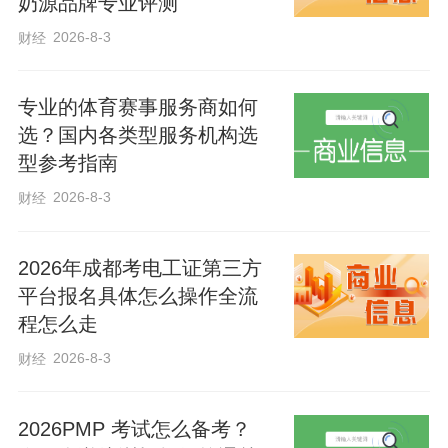
奶源品牌专业评测
不少市民夜游时，将饮料瓶、果皮等垃圾
2026-8-3
财经
随意丢弃在步道、草坪，甚至直接抛入河
道，加重环卫保洁压力。同时，部分市民
专业的体育赛事服务商如何
为抄近路踩踏草坪，还有家长纵容孩子攀
选？国内各类型服务机构选
型参考指南
折花木、损毁绿植，破坏了河道绿化景
2026-8-3
财经
观。此外，河畔高声喧哗、追逐打闹，宠
物放养、不清理粪便等行为，严重影响他
2026年成都考电工证第三方
人休闲体验。
平台报名具体怎么操作全流
程怎么走
滏阳河是城市的母亲河，河畔优美的生态
2026-8-3
财经
景观、整洁的游览环境，是城市文明的直
观体现。各类不文明行为不仅破坏河畔生
2026PMP 考试怎么备考？
态美景、损害城市形象，还会产生安全隐