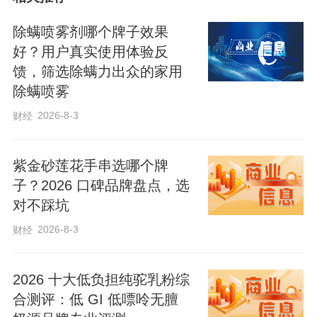
近日，记者夜间走访滏阳河市区段发现，
除螨喷雾剂哪个牌子效果
多类不文明游玩行为时有发生。在河两岸
好？用户真实使用体验反
馈，筛选除螨力出众的家用
醒目位置立有“禁止垂钓”“禁止下水”的警示
除螨喷雾
标识，但仍有不少垂钓爱好者视而不见，
2026-8-3
财经
趁着夜色扎堆在河边垂钓。部分垂钓者随
意摆放渔具、板凳、水桶，垂钓产生的饵
紫金砂莲花手串选哪个牌
料包装袋、废弃渔线、烟头垃圾散落一
子？2026 口碑品牌盘点，选
地，残留饵料还会污染河道水质，破坏水
对不踩坑
生态环境。部分人员无视安全，翻越护栏
2026-8-3
财经
临水垂钓，夜间视线受限，极易发生失足
落水的意外，存在极大安全隐患。
2026 十大低负担纯驼乳粉综
合测评：低 GI 低嘌呤无膻
垃圾乱抛、绿植遭破坏的现象十分普遍。