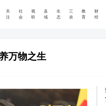
关
社
视
县
生
三
教
财
注
会
听
域
态
农
育
经
 养万物之生