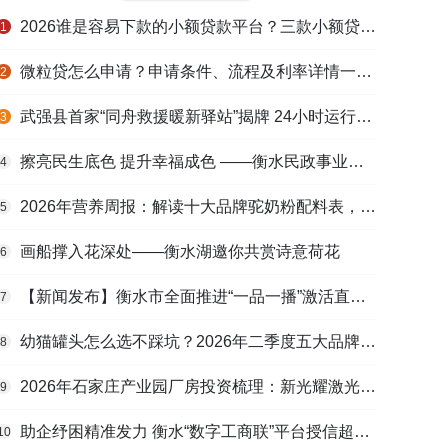
2026谁是容易下款的小额贷款平台？三款小额贷款产品全面对比
1
微粒贷怎么申请？申请条件、流程及利率详情一文看懂
2
武强县首家“同舟救援暖新驿站”揭牌 24小时运行守护户外劳动者
3
擦亮民生底色 提升幸福成色 ——衡水民政事业高质量发展综述
4
2026年营养周报：解读十大品牌驼奶粉配料表，识别纯驼乳与益生元
5
画船撑入花深处——衡水湖邀你共赏诗意荷花
6
【新闻发布】衡水市全面推进“一品一播”激活直播电商发展新动能
7
幼猫罐头怎么选不踩坑？2026年二季度五大品牌肠胃适配营养安全
8
2026年石家庄产业园厂房投资梳理：新光耀激光科技谷等项目盘点
9
助企纾困精准发力 衡水“数字工商联”平台授信超165亿元
10