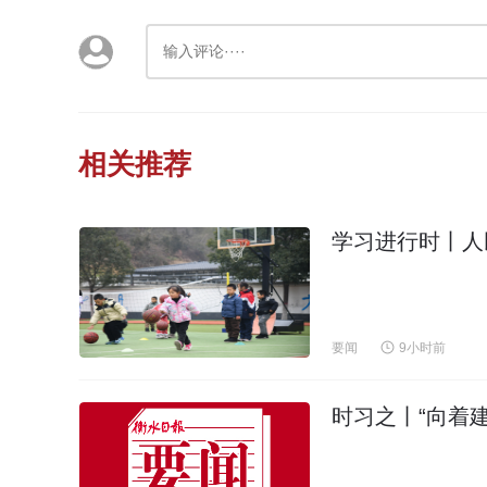
相关推荐
学习进行时丨人
要闻
9小时前
时习之丨“向着