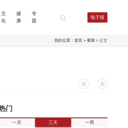
文
健
专
电子报
化
康
题
我的位置：
首页
> 要闻
>
正文
热门
一天
三天
一周