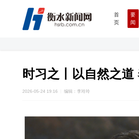
首
要
页
闻
时习之丨以自然之道
2026-05-24 19:16
编辑：李玲玲